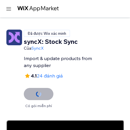
Đã được Wix xác minh
syncX: Stock Sync
Của
SyncX
Import & update products from
any supplier
4.1
24 đánh giá
Có gói miễn phí