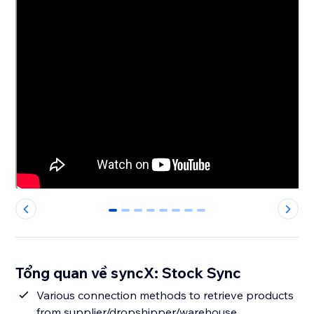
0
1
2
3
4
5
6
7
Tổng quan về syncX: Stock Sync
Various connection methods to retrieve products
from supplier/dropshipper/warehouse