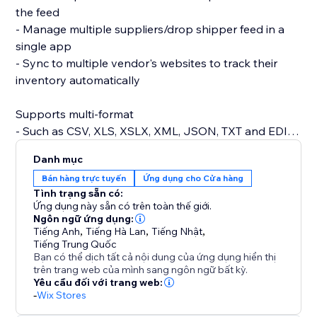
the feed
- Manage multiple suppliers/drop shipper feed in a
single app
- Sync to multiple vendor's websites to track their
inventory automatically
Supports multi-format
- Such as CSV, XLS, XSLX, XML, JSON, TXT and EDI.
Danh mục
Supports prefix/suffix
Bán hàng trực tuyến
Ứng dụng cho Cửa hàng
- Add prefix/suffix to your SKU for better processing
Tình trạng sẵn có:
Ứng dụng này sẵn có trên toàn thế giới.
Set the synchronization frequency to as often as
Ngôn ngữ ứng dụng:
Tiếng Anh
,
Tiếng Hà Lan
,
Tiếng Nhật
,
every hour for up-to-date inventory tracking
Tiếng Trung Quốc
Bạn có thể dịch tất cả nội dung của ứng dụng hiển thị
trên trang web của mình sang ngôn ngữ bất kỳ.
Yêu cầu đối với trang web:
-
Wix Stores