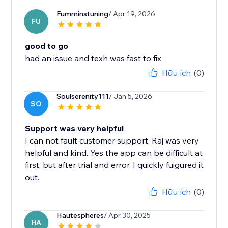
Fumminstuning
/ Apr 19, 2026
FU
good to go
had an issue and texh was fast to fix
Hữu ích
(0)
Soulserenity111
/ Jan 5, 2026
SO
Support was very helpful
I can not fault customer support, Raj was very
helpful and kind. Yes the app can be difficult at
first, but after trial and error, I quickly fuigured it
out.
Hữu ích
(0)
Hautespheres
/ Apr 30, 2025
HA