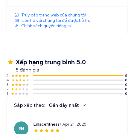
- Dostavista
- Vencedor
- AMPM
Truy cập trang web của chúng tôi
Liên hệ với chúng tôi để được hỗ trợ
- 99 minutos
Chính sách quyền riêng tư
- Mensajeros Urbanos
- Moova
- Uber
- Dliver
- Zubut
Xếp hạng trung bình 5.0
- Treggo
5 đánh giá
5
5
Support
4
0
3
0
Keep track of every shipment and get quick solutions
2
0
1
0
Sắp xếp theo:
Gần đây nhất
Enlacefitness
/ Apr 21, 2025
EN