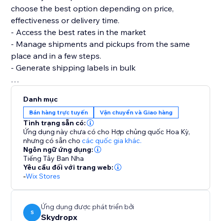
choose the best option depending on price,
effectiveness or delivery time.
- Access the best rates in the market
- Manage shipments and pickups from the same
place and in a few steps.
- Generate shipping labels in bulk
Integrated couriers
Danh mục
- FedEx
Bán hàng trực tuyến
Vận chuyển và Giao hàng
- Estafeta
Tình trạng sẵn có:
- Redpack
Ứng dụng này chưa có cho Hợp chủng quốc Hoa Kỳ,
- UPS
nhưng có sẵn cho
các quốc gia khác.
Ngôn ngữ ứng dụng:
- Paquetexpress
Tiếng Tây Ban Nha
- Sendex
Yêu cầu đối với trang web:
- Carssa
-
Wix Stores
- Quiken
- Tracusa
Ứng dụng được phát triển bởi
- Pitic
S
Skydropx