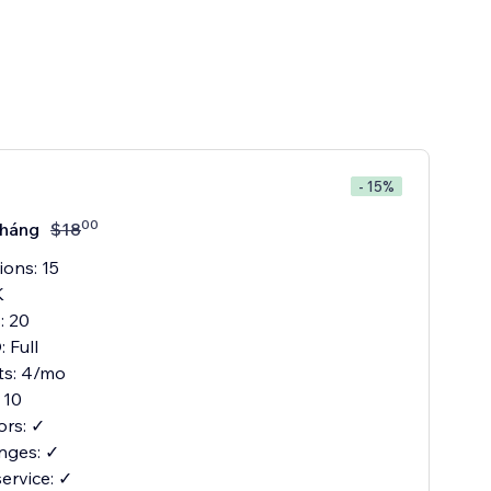
- 15%
00
tháng
$
18
ions: 15
K
: 20
 Full
its: 4/mo
 10
ors: ✓
nges: ✓
service: ✓