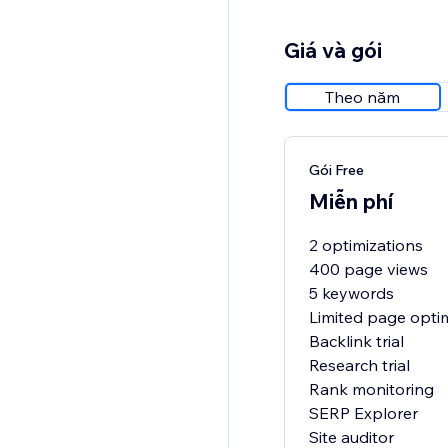
Giá và gói
Theo năm
Gói Free
Miễn phí
2 optimizations
400 page views
5 keywords
Limited page opti
Backlink trial
Research trial
Rank monitoring
SERP Explorer
Site auditor