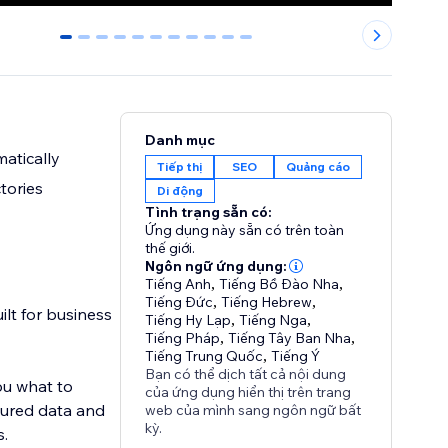
0
1
2
3
4
5
6
7
8
9
10
Danh mục
matically
Tiếp thị
SEO
Quảng cáo
tories
Di động
Tình trạng sẵn có:
Ứng dụng này sẵn có trên toàn
thế giới.
Ngôn ngữ ứng dụng:
Tiếng Anh
,
Tiếng Bồ Đào Nha
,
Tiếng Đức
,
Tiếng Hebrew
,
ilt for business
Tiếng Hy Lạp
,
Tiếng Nga
,
Tiếng Pháp
,
Tiếng Tây Ban Nha
,
Tiếng Trung Quốc
,
Tiếng Ý
Bạn có thể dịch tất cả nội dung
ou what to
của ứng dụng hiển thị trên trang
ctured data and
web của mình sang ngôn ngữ bất
kỳ.
s.