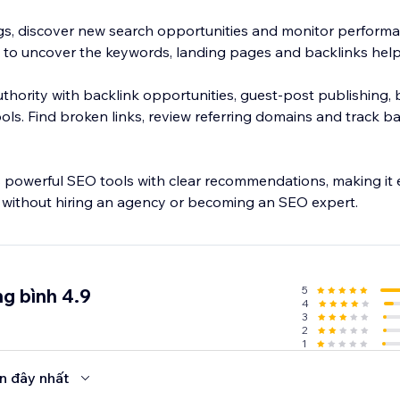
s, discover new search opportunities and monitor performa
 to uncover the keywords, landing pages and backlinks help
uthority with backlink opportunities, guest-post publishing, b
ols. Find broken links, review referring domains and track b
owerful SEO tools with clear recommendations, making it e
 without hiring an agency or becoming an SEO expert.
5
g bình 4.9
4
3
2
1
n đây nhất