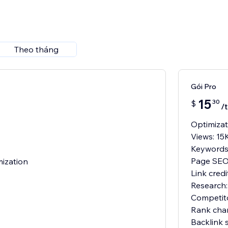
Theo tháng
Gói Pro
15
30
$
/
Optimizat
Views: 15
Keywords
Page SEO:
mization
Link cred
Research:
Competit
Rank cha
Backlink 