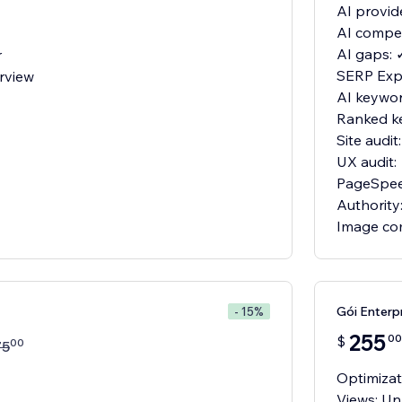
AI provid
AI compet
AI gaps: 
r
SERP Expl
rview
AI keywor
Ranked k
Site audit
UX audit:
PageSpee
Authority
Image co
Gói Enterp
- 15%
255
00
$
00
75
Optimizat
Views: Un