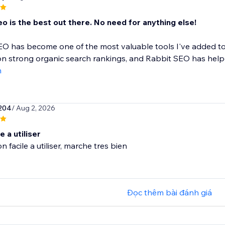
o is the best out there. No need for anything else!
O has become one of the most valuable tools I've added to
 strong organic search rankings, and Rabbit SEO has helpe
m
204
/ Aug 2, 2026
e a utiliser
n facile a utiliser, marche tres bien
Đọc thêm bài đánh giá