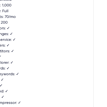
 1,000
 Full
its: 70/mo
 200
ors: ✓
nges: ✓
service: ✓
ers: ✓
itors: ✓
✓
orer: ✓
ds: ✓
eywords: ✓
: ✓
 ✓
d: ✓
: ✓
mpressor: ✓