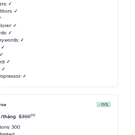
ers: ✓
itors: ✓
✓
orer: ✓
ds: ✓
eywords: ✓
: ✓
 ✓
d: ✓
: ✓
mpressor: ✓
rise
- 15%
00
/tháng
$
300
ions: 300
limited