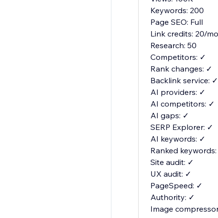
Keywords: 200
Page SEO: Full
Link credits: 20/m
Research: 50
Competitors: ✓
Rank changes: ✓
Backlink service: ✓
AI providers: ✓
AI competitors: ✓
AI gaps: ✓
SERP Explorer: ✓
AI keywords: ✓
Ranked keywords:
Site audit: ✓
UX audit: ✓
PageSpeed: ✓
Authority: ✓
Image compressor