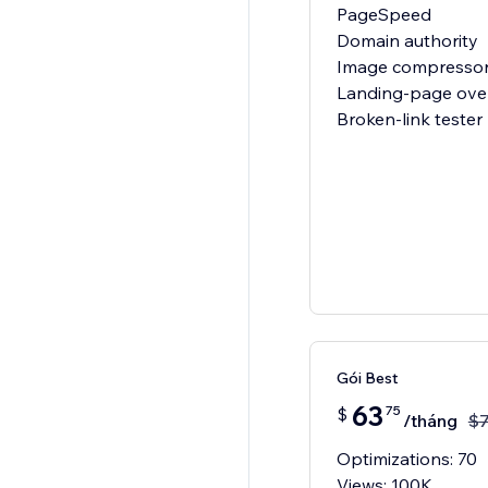
PageSpeed
Domain authority
Image compresso
Landing-page ove
Broken-link tester
Gói Best
63
75
$
/tháng
$
Optimizations: 70
Views: 100K