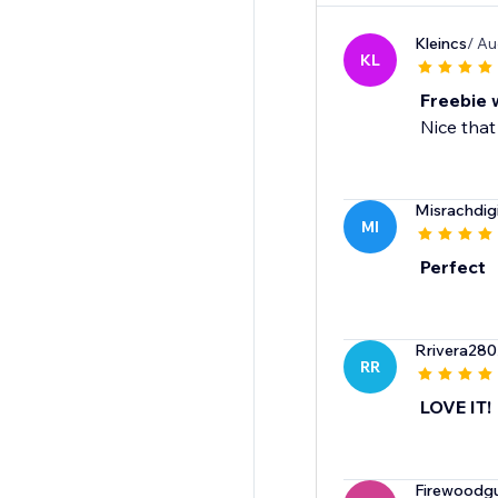
Kleincs
/ Au
KL
Freebie 
Nice that
Misrachdigi
MI
Perfect
Rrivera280
RR
LOVE IT!
Firewoodg