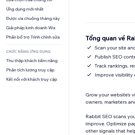
Video
Hội thoại
Mẫu trang
Thăm dò ý kiến
Giải pháp kho bãi
Ứng dụng mới nhất
PDF
Hiệu ứng hình ảnh
Trò chuyện
Giao hàng bỏ qua khâu vận 
Chia sẻ tệp
Được ưa chuộng tháng này
Nút và menu
chuyển
Bình luận
Tin tức
Biểu ngữ và Huy hiệu
Giải pháp kinh doanh Wix
Định giá và gói đăng ký
Điện thoại
Dịch vụ nội dung
Máy tính
Gọi vốn cộng đồng
Cộng đồng
Tổng quan về Ra
Phần bổ trợ Trình chỉnh sửa
Hiệu ứng văn bản
Tìm kiếm
Đồ ăn và thức uống
Đánh giá và chứng thực
Scan your site and
CHỨC NĂNG ỨNG DỤNG
Thời tiết
Quản lý quan hệ khách hàng
Publish SEO conte
Thu thập khách tiềm năng
Bảng biểu
Track rankings, r
Phân tích lượng truy cập
Improve visibilit
Kết nối với khách truy cập
Grow your website’s vi
owners, marketers an
Rabbit SEO scans your
improve. Optimize pag
other signals that he