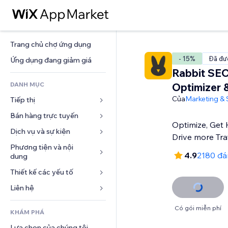
Trang chủ chợ ứng dụng
- 15%
Đã đư
Ứng dụng đang giảm giá
Rabbit SE
DANH MỤC
Optimizer 
Của
Marketing &
Tiếp thị
Bán hàng trực tuyến
Quảng cáo
Optimize, Get 
Di động
Dịch vụ và sự kiện
Ứng dụng cho Cửa hàng
Drive more Traf
Phân tích
Vận chuyển và Giao hàng
Phương tiện và nội 
Khách sạn
4.9
2180 đá
dung
Xã hội
Nút bán hàng
Sự kiện
Thiết kế các yếu tố
Bộ sưu tập ảnh
SEO
Khóa học trực tuyến
Nhà hàng
Âm nhạc
Tương tác
Bản đồ và dẫn đường
Liên hệ 
In theo yêu cầu
Bất động sản
Tệp phát thanh
Niêm yết trang web
Quyền riêng tư và bảo mật
Kế toán
Mẫu
Đặt dịch vụ
Có gói miễn phí
KHÁM PHÁ
Nhiếp ảnh
Email
Đồng hồ
Phiếu giảm giá và khách hàng 
Blog
trung thành
Lựa chọn của chúng tôi