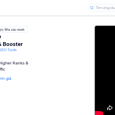
ợc Wix xác minh
O
& Booster
 SEO Tools
Higher Ranks &
fic
nh giá