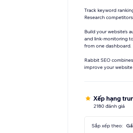
Track keyword ranking
Research competitors
Build your website’s a
and link-monitoring to
from one dashboard.
Rabbit SEO combines p
improve your website
Xếp hạng trun
2180 đánh giá
Sắp xếp theo:
Gầ