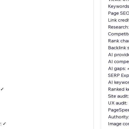
Keywords:
Page SEO:
o
Link cred
Research:
Competit
Rank cha
Backlink 
AI provid
AI compet
AI gaps: 
SERP Expl
AI keywor
 ✓
Ranked k
Site audit
UX audit:
PageSpee
Authority
: ✓
Image co