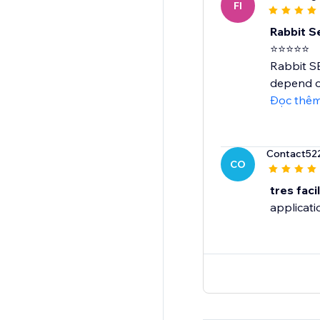
FI
Rabbit Se
⭐⭐⭐⭐⭐
Rabbit SE
depend on
Đọc thê
Contact52
CO
tres facil
applicatio