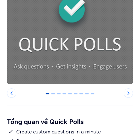
0
1
2
3
4
5
6
7
8
Tổng quan về Quick Polls
Create custom questions in a minute