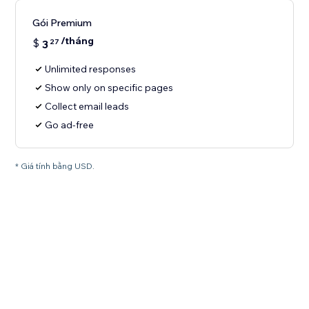
Gói Premium
/tháng
$
3
27
Unlimited responses
Show only on specific pages
Collect email leads
Go ad-free
* Giá tính bằng USD.