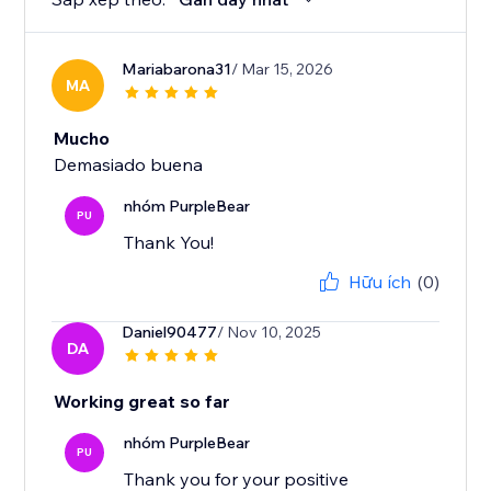
Mariabarona31
/ Mar 15, 2026
MA
Mucho
Demasiado buena
nhóm PurpleBear
PU
Thank You!
Hữu ích
(0)
Daniel90477
/ Nov 10, 2025
DA
Working great so far
nhóm PurpleBear
PU
Thank you for your positive