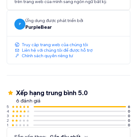
dàng. Mỗi người đăng ký mới sẽ được thêm vào tài
trên trang web của mình sang ngôn ngữ bất kỳ.
khoản Mailchimp của bạn ngay lập tức, giúp bạn dễ
dàng gửi thông tin, khuyến mãi, bản tin và nhiều hơn
Ứng dụng được phát triển bởi
nữa.
P
PurpleBear
Ứng dụng Mailchimp cung cấp một cách mượt mà và
hiệu quả để mở rộng danh sách email của bạn, tất cả
Truy cập trang web của chúng tôi
Liên hệ với chúng tôi để được hỗ trợ
thông qua giao diện trực quan và tuyệt đẹp.
Chính sách quyền riêng tư
Xếp hạng trung bình 5.0
6 đánh giá
5
6
4
0
3
0
2
0
1
0
Sắp xếp theo:
Gần đây nhất