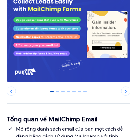
0
1
2
3
4
5
6
Tổng quan về MailChimp Email
Mở rộng danh sách email của bạn một cách dễ
dàng bằng cách sử dụng Mailchamp với tính