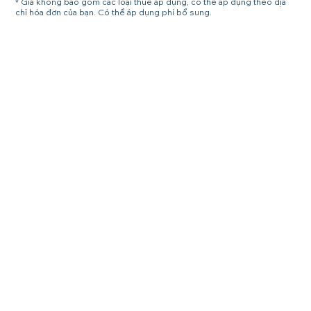
* Giá không bao gồm các loại thuế áp dụng, có thể áp dụng theo địa
chỉ hóa đơn của bạn. Có thể áp dụng phí bổ sung.