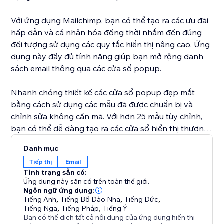
Với ứng dụng Mailchimp, bạn có thể tạo ra các ưu đãi
hấp dẫn và cá nhân hóa đồng thời nhắm đến đúng
đối tượng sử dụng các quy tắc hiển thị nâng cao. Ứng
dụng này đầy đủ tính năng giúp bạn mở rộng danh
sách email thông qua các cửa sổ popup.
Nhanh chóng thiết kế các cửa sổ popup đẹp mắt
bằng cách sử dụng các mẫu đã được chuẩn bị và
chỉnh sửa không cần mã. Với hơn 25 mẫu tùy chỉnh,
bạn có thể dễ dàng tạo ra các cửa sổ hiển thị thương
hiệu đến với đúng người truy cập vào thời điểm phù
Danh mục
hợp.
Tiếp thị
Email
Tình trạng sẵn có:
Tích hợp biểu mẫu của bạn một cách mượt mà với
Ứng dụng này sẵn có trên toàn thế giới.
Mailchimp chỉ trong vài cú nhấp. Ứng dụng cung cấp
Ngôn ngữ ứng dụng:
Tiếng Anh
,
Tiếng Bồ Đào Nha
,
Tiếng Đức
,
một giao diện biểu mẫu có thể tùy chỉnh hoàn toàn,
Tiếng Nga
,
Tiếng Pháp
,
Tiếng Ý
giúp mở rộng danh sách gửi thư của bạn một cách dễ
Bạn có thể dịch tất cả nội dung của ứng dụng hiển thị