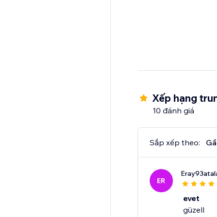
Xếp hạng trun
10 đánh giá
Sắp xếp theo:
Gầ
Eray93atal
ER
evet
güzell