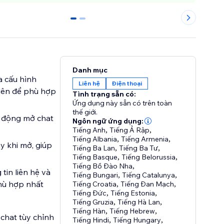
0
1
Danh mục
a cấu hình
Liên hệ
Điện thoại
 lên để phù hợp
Tình trạng sẵn có:
Ứng dụng này sẵn có trên toàn
thế giới.
ự động mở chat
Ngôn ngữ ứng dụng:
Tiếng Anh
,
Tiếng Ả Rập
,
Tiếng Albania
,
Tiếng Armenia
,
y khi mở, giúp
Tiếng Ba Lan
,
Tiếng Ba Tư
,
Tiếng Basque
,
Tiếng Belorussia
,
Tiếng Bồ Đào Nha
,
tin liên hệ và
Tiếng Bungari
,
Tiếng Catalunya
,
phù hợp nhất
Tiếng Croatia
,
Tiếng Đan Mạch
,
Tiếng Đức
,
Tiếng Estonia
,
Tiếng Gruzia
,
Tiếng Hà Lan
,
Tiếng Hàn
,
Tiếng Hebrew
,
 chat tùy chỉnh
Tiếng Hindi
,
Tiếng Hungary
,