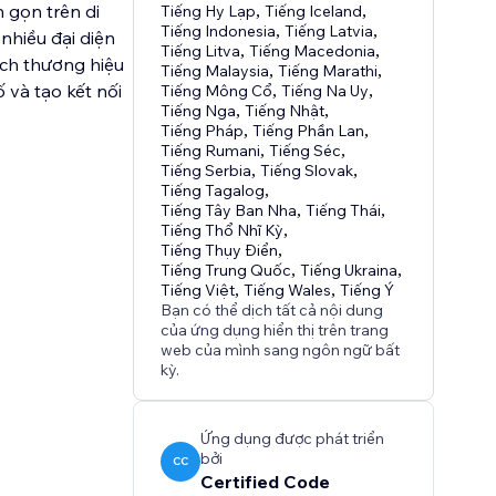
 gọn trên di
Tiếng Hy Lạp
,
Tiếng Iceland
,
Tiếng Indonesia
,
Tiếng Latvia
,
nhiều đại diện
Tiếng Litva
,
Tiếng Macedonia
,
ách thương hiệu
Tiếng Malaysia
,
Tiếng Marathi
,
 và tạo kết nối
Tiếng Mông Cổ
,
Tiếng Na Uy
,
Tiếng Nga
,
Tiếng Nhật
,
Tiếng Pháp
,
Tiếng Phần Lan
,
Tiếng Rumani
,
Tiếng Séc
,
Tiếng Serbia
,
Tiếng Slovak
,
Tiếng Tagalog
,
Tiếng Tây Ban Nha
,
Tiếng Thái
,
Tiếng Thổ Nhĩ Kỳ
,
Tiếng Thụy Điển
,
Tiếng Trung Quốc
,
Tiếng Ukraina
,
Tiếng Việt
,
Tiếng Wales
,
Tiếng Ý
Bạn có thể dịch tất cả nội dung
của ứng dụng hiển thị trên trang
web của mình sang ngôn ngữ bất
kỳ.
Ứng dụng được phát triển
bởi
CC
Certified Code