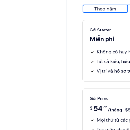
Theo năm
Gói Starter
Miễn phí
Không có huy h
Tất cả kiểu, hiệ
Vị trí và hồ sơ 
Gói Prime
54
72
$
/tháng
$
Mọi thứ từ các g
Truy cập chuyê