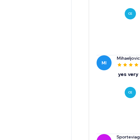
CE
Mihaeljovi
MI
yes very 
CE
Sporteviagg