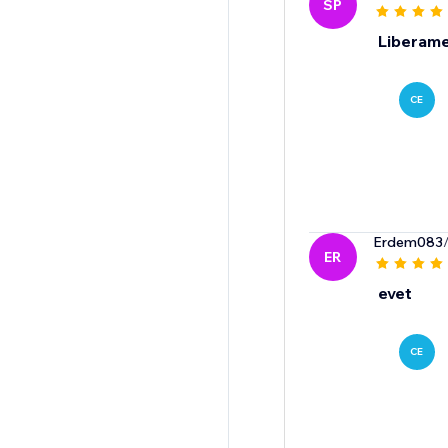
SP
Liberame
CE
Erdem083
ER
evet
CE