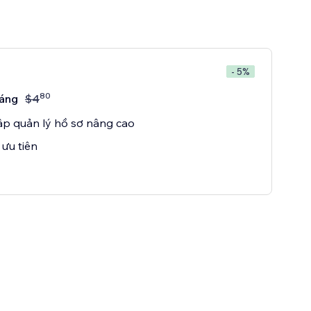
- 5%
80
háng
$
4
ập quản lý hồ sơ nâng cao
 ưu tiên