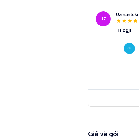
Uzmantekni
UZ
Fi cgji
CE
Giá và gói