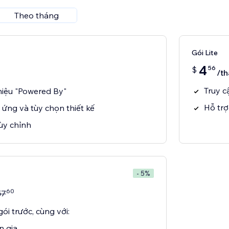
Theo tháng
Gói Lite
4
56
$
/t
Truy c
iệu "Powered By"
Hỗ trợ
u ứng và tùy chọn thiết kế
tùy chỉnh
- 5%
60
57
ói trước, cùng với:
n gia