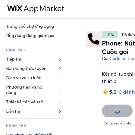
Trang chủ chợ ứng dụng
- 5%
Đã đượ
Ứng dụng đang giảm giá
Phone: Nút
DANH MỤC
Cuộc gọi
Của
Certified Co
Tiếp thị
Bán hàng trực tuyến
Quảng cáo
Kết nối tức th
Di động
Dịch vụ và sự kiện
Ứng dụng cho Cửa hàng
thiết bị
Phân tích
Vận chuyển và Giao hàng
Phương tiện và nội 
Khách sạn
5.0
10 đánh
dung
Xã hội
Nút bán hàng
Sự kiện
Thiết kế các yếu tố
Bộ sưu tập ảnh
SEO
Khóa học trực tuyến
Nhà hàng
Âm nhạc
Tương tác
Bản đồ và dẫn đường
Liên hệ 
In theo yêu cầu
Bất động sản
Tệp phát thanh
Niêm yết trang web
Quyền riêng tư và bảo mật
Kế toán
Mẫu
Đặt dịch vụ
Có gói miễn phí
KHÁM PHÁ
Nhiếp ảnh
Email
Đồng hồ
Phiếu giảm giá và khách hàng 
Blog
trung thành
Lựa chọn của chúng tôi