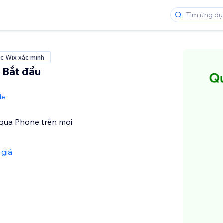
c Wix xác minh
 Bắt đầu
de
ì qua Phone trên mọi
 giá