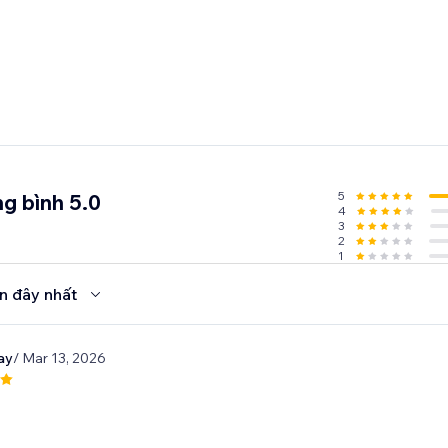
5
g bình 5.0
4
3
2
1
n đây nhất
ay
/ Mar 13, 2026