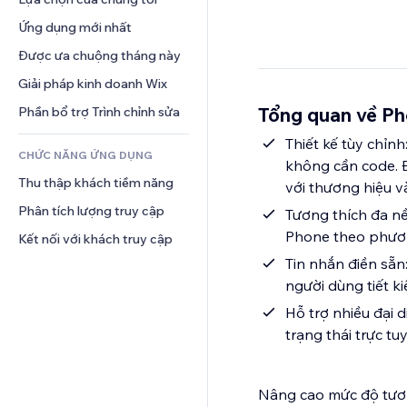
Video
Hội thoại
Mẫu trang
Thăm dò ý kiến
Giải pháp kho bãi
Ứng dụng mới nhất
PDF
Hiệu ứng hình ảnh
Trò chuyện
Giao hàng bỏ qua khâu vận 
Chia sẻ tệp
Được ưa chuộng tháng này
Nút và menu
chuyển
Bình luận
Tin tức
Biểu ngữ và Huy hiệu
Giải pháp kinh doanh Wix
Định giá và gói đăng ký
Điện thoại
Dịch vụ nội dung
Máy tính
Gọi vốn cộng đồng
Cộng đồng
Tổng quan về Ph
Phần bổ trợ Trình chỉnh sửa
Hiệu ứng văn bản
Tìm kiếm
Đồ ăn và thức uống
Đánh giá và chứng thực
Thiết kế tùy chỉn
CHỨC NĂNG ỨNG DỤNG
Thời tiết
Quản lý quan hệ khách hàng
không cần code. Đ
Thu thập khách tiềm năng
Bảng biểu
với thương hiệu 
Phân tích lượng truy cập
Tương thích đa nề
Phone theo phươn
Kết nối với khách truy cập
Tin nhắn điền sẵn
người dùng tiết k
Hỗ trợ nhiều đại d
trạng thái trực t
Nâng cao mức độ tương