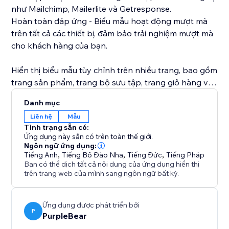
như Mailchimp, Mailerlite và Getresponse.
Hoàn toàn đáp ứng - Biểu mẫu hoạt động mượt mà
trên tất cả các thiết bị, đảm bảo trải nghiệm mượt mà
cho khách hàng của bạn.
Hiển thị biểu mẫu tùy chỉnh trên nhiều trang, bao gồm
trang sản phẩm, trang bộ sưu tập, trang giỏ hàng và
nhiều hơn nữa, tối ưu hóa quy trình làm việc của bạn
Danh mục
và cải thiện sự tương tác với khách hàng. Dễ dàng tạo
Liên hệ
Mẫu
biểu mẫu, thu thập dữ liệu cần thiết và cung cấp dịch
Tình trạng sẵn có:
vụ hỗ trợ khách hàng hàng đầu.
Ứng dụng này sẵn có trên toàn thế giới.
Ngôn ngữ ứng dụng:
Tiếng Anh
,
Tiếng Bồ Đào Nha
,
Tiếng Đức
,
Tiếng Pháp
Bạn có thể dịch tất cả nội dung của ứng dụng hiển thị
trên trang web của mình sang ngôn ngữ bất kỳ.
Ứng dụng được phát triển bởi
P
PurpleBear