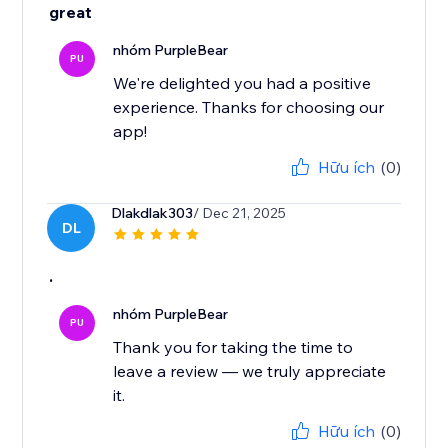
great
nhóm PurpleBear
PU
We're delighted you had a positive
experience. Thanks for choosing our
app!
Hữu ích
(0)
Dlakdlak303
/ Dec 21, 2025
DL
.
nhóm PurpleBear
PU
Thank you for taking the time to
leave a review — we truly appreciate
it.
Hữu ích
(0)