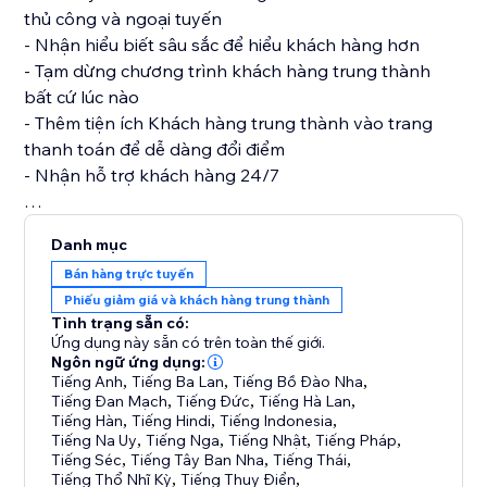
thủ công và ngoại tuyến
- Nhận hiểu biết sâu sắc để hiểu khách hàng hơn
- Tạm dừng chương trình khách hàng trung thành
bất cứ lúc nào
- Thêm tiện ích Khách hàng trung thành vào trang
thanh toán để dễ dàng đổi điểm
- Nhận hỗ trợ khách hàng 24/7
Những gì thành viên chương trình Khách hàng trung
Danh mục
thành có thể làm:
Bán hàng trực tuyến
- Đăng nhập để theo dõi số dư điểm và phần thưởng
Phiếu giảm giá và khách hàng trung thành
của họ
Tình trạng sẵn có:
Ứng dụng này sẵn có trên toàn thế giới.
Ngôn ngữ ứng dụng:
Tiếng Anh
,
Tiếng Ba Lan
,
Tiếng Bồ Đào Nha
,
Tiếng Đan Mạch
,
Tiếng Đức
,
Tiếng Hà Lan
,
Tiếng Hàn
,
Tiếng Hindi
,
Tiếng Indonesia
,
Tiếng Na Uy
,
Tiếng Nga
,
Tiếng Nhật
,
Tiếng Pháp
,
Tiếng Séc
,
Tiếng Tây Ban Nha
,
Tiếng Thái
,
Tiếng Thổ Nhĩ Kỳ
,
Tiếng Thụy Điển
,