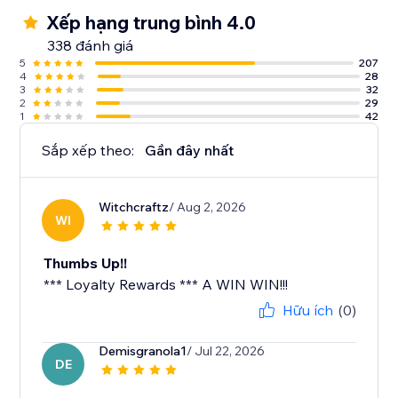
Xếp hạng trung bình 4.0
338 đánh giá
5
207
4
28
3
32
2
29
1
42
Sắp xếp theo:
Gần đây nhất
Witchcraftz
/ Aug 2, 2026
WI
Thumbs Up!!
*** Loyalty Rewards *** A WIN WIN!!!
Hữu ích
(0)
Demisgranola1
/ Jul 22, 2026
DE