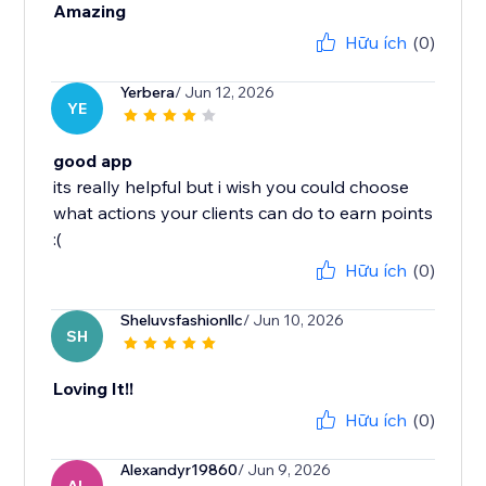
Amazing
Hữu ích
(0)
Yerbera
/ Jun 12, 2026
YE
good app
its really helpful but i wish you could choose
what actions your clients can do to earn points
:(
Hữu ích
(0)
Sheluvsfashionllc
/ Jun 10, 2026
SH
Loving It!!
Hữu ích
(0)
Alexandyr19860
/ Jun 9, 2026