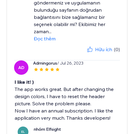
göndermeniz ve uygulamanın
bulunduğu sayfanın doğrudan
bağlantısını bize sağlamanız bir
seçenek olabilir mi? Ekibimiz her
zaman...
Đọc thêm
Hữu ích
(0)
Admingorus
/ Jul 26, 2023
AD
I like it! )
The app works great. But after changing the
design colors, I have to reset the header
picture. Solve the problem please.
Now I have an annual subscription. I like the
application very much. Thanks developers!
nhóm Elfsight
EL