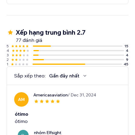
Xếp hạng trung bình 2.7
77 đánh giá
5
15
4
4
3
4
2
9
1
45
Sắp xếp theo:
Gần đây nhất
Americasaviation
/ Dec 31, 2024
AM
ótimo
ótimo
nhóm Elfsight