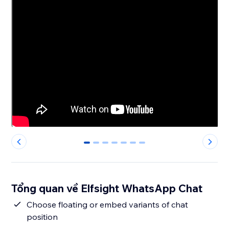
0
1
2
3
4
5
6
Tổng quan về Elfsight WhatsApp Chat
Сhoose floating or embed variants of chat
position