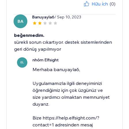
Hữu ích
(0)
Banuyayla6
/ Sep 10, 2023
BA
beğenmedim.
sürekli sorun cıkartıyor. destek sistemlerinden
geri dönüş yapılmıyor
nhóm Elfsight
EL
​Merhaba banuyayla6,
Uygulamamızla ilgili deneyiminizi
öğrendiğimiz için çok üzgünüz ve
size yardımcı olmaktan memnuniyet
duyarız.
Bize https://help.elfsight.com/?
contact=1 adresinden mesaj