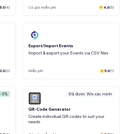
5.0
(4)
Có gói miễn phí
4.6
(5)
Export/Import Events
Import & export your Events via CSV files
0.0
(0)
Miễn phí
5.0
(1)
Đã được Wix xác minh
- 5%
QR-Code Generator
Create individual QR codes to suit your
needs