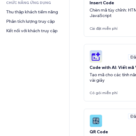
Insert Code
CHỨC NĂNG ỨNG DỤNG
Thời tiết
Quản lý quan hệ khách hàng
Chèn mã tùy chỉnh: HT
Thu thập khách tiềm năng
Bảng biểu
JavaScript
Phân tích lượng truy cập
Cài đặt miễn phí
Kết nối với khách truy cập
Đã
Code with AI: Viết mã
Tạo mã cho các tính nă
vài giây
Có gói miễn phí
Đã
QR Code