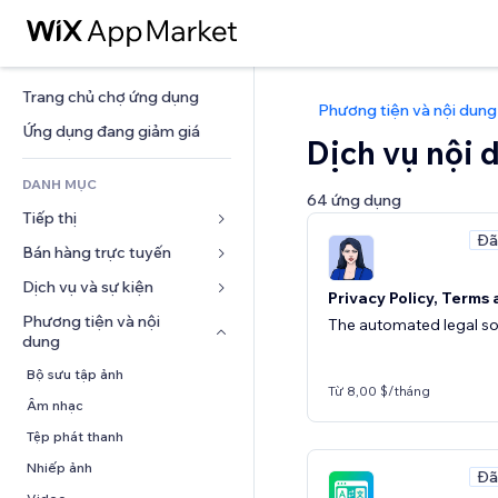
Trang chủ chợ ứng dụng
Phương tiện và nội dung
Ứng dụng đang giảm giá
Dịch vụ nội 
DANH MỤC
64 ứng dụng
Tiếp thị
Đã
Bán hàng trực tuyến
Quảng cáo
Di động
Dịch vụ và sự kiện
Ứng dụng cho Cửa hàng
Privacy Policy, Terms
Phân tích
Vận chuyển và Giao hàng
Phương tiện và nội 
Khách sạn
The automated legal sol
dung
Xã hội
Nút bán hàng
Sự kiện
Bộ sưu tập ảnh
SEO
Khóa học trực tuyến
Nhà hàng
Từ 8,00 $/tháng
Âm nhạc
Tương tác
In theo yêu cầu
Bất động sản
Tệp phát thanh
Niêm yết trang web
Kế toán
Đặt dịch vụ
Nhiếp ảnh
Email
Phiếu giảm giá và khách hàng 
Đã
trung thành