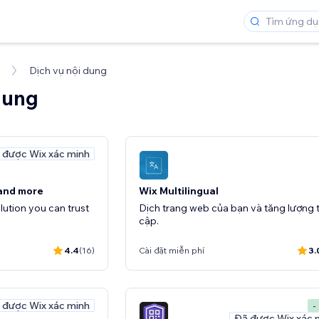
Dịch vụ nội dung
dung
 được Wix xác minh
 and more
Wix Multilingual
ution you can trust
Dịch trang web của bạn và tăng lượng 
cập.
4.4
(16)
Cài đặt miễn phí
3.
 được Wix xác minh
-
Đã được Wix xác 