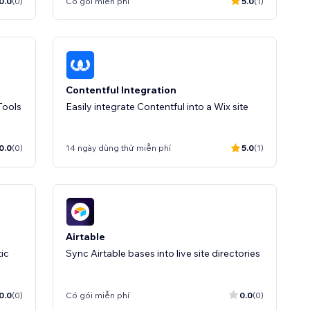
0.0
(0)
Có gói miễn phí
5.0
(1)
Contentful Integration
Tools
Easily integrate Contentful into a Wix site
0.0
(0)
14 ngày dùng thử miễn phí
5.0
(1)
Airtable
ic
Sync Airtable bases into live site directories
0.0
(0)
Có gói miễn phí
0.0
(0)