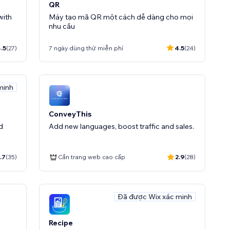
QR
with
Máy tạo mã QR một cách dễ dàng cho mọi
nhu cầu
.5
(27)
7 ngày dùng thử miễn phí
4.5
(24)
minh
ConveyThis
d
Add new languages, boost traffic and sales.
.7
(35)
Cần trang web cao cấp
2.9
(28)
Đã được Wix xác minh
Recipe