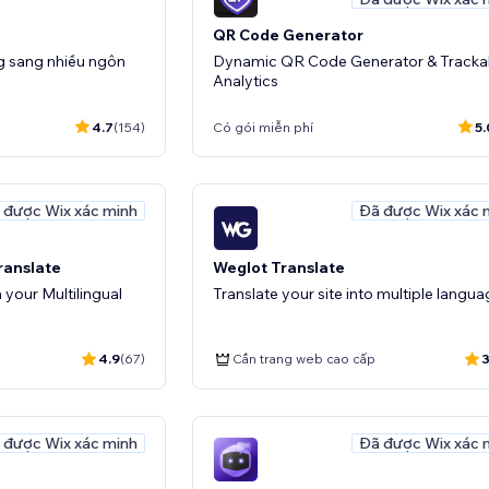
QR Code Generator
g sang nhiều ngôn
Dynamic QR Code Generator & Tracka
Analytics
4.7
(154)
Có gói miễn phí
5.
 được Wix xác minh
Đã được Wix xác 
ranslate
Weglot Translate
n your Multilingual
Translate your site into multiple langu
4.9
(67)
Cần trang web cao cấp
3
 được Wix xác minh
Đã được Wix xác 