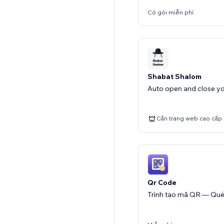
Có gói miễn phí
Shabat Shalom
Auto open and close yo
Cần trang web cao cấp
Qr Code
Trình tạo mã QR — Quét