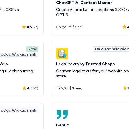
ChatGPT AI Content Master
ML, CSS và
Create AI product descriptions & SEO 
GPT 5
4.9
(27)
Có gói miễn phí
4
Đã được Wix xác 
- 5%
 được Wix xác minh
 Velo
Legal texts by Trusted Shops
ng tùy chỉnh trong
German legal texts for your website an
store
4.5
(23)
Từ 5,90 $/tháng
1
 được Wix xác minh
Bablic