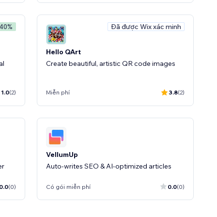
Đã được Wix xác minh
 40%
Hello QArt
al
Create beautiful, artistic QR code images
1.0
(2)
Miễn phí
3.8
(2)
VellumUp
er
Auto-writes SEO & AI-optimized articles
0.0
(0)
Có gói miễn phí
0.0
(0)