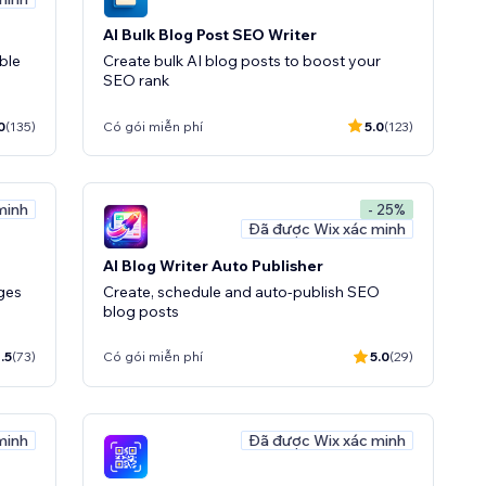
AI Bulk Blog Post SEO Writer
ble
Create bulk AI blog posts to boost your
SEO rank
0
(135)
Có gói miễn phí
5.0
(123)
minh
- 25%
Đã được Wix xác minh
AI Blog Writer Auto Publisher
ages
Create, schedule and auto-publish SEO
blog posts
.5
(73)
Có gói miễn phí
5.0
(29)
minh
Đã được Wix xác minh