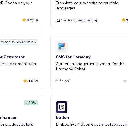
 QR Codes on your
Translate your website to multiple
languages
3.2
(18)
Cần trang web cao cấp
2
 được Wix xác minh
nt Generator
CMS for Harmony
ebsite content with
Content management system for the
Harmony Editor
4.8
(9)
Miễn phí
- 20%
 Enhancer
Notion
ith product details
Embed live Notion docs & databases i