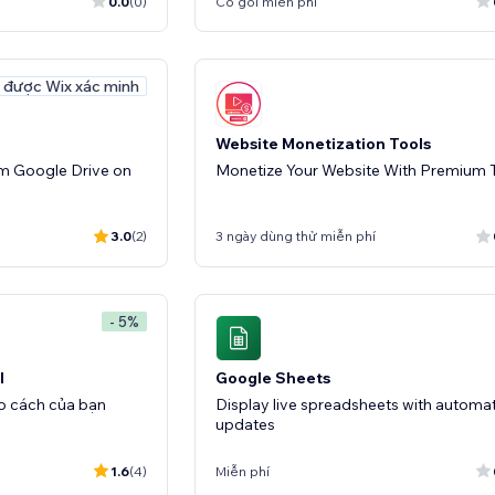
0.0
(0)
Có gói miễn phí
 được Wix xác minh
Website Monetization Tools
m Google Drive on
Monetize Your Website With Premium 
3.0
(2)
3 ngày dùng thử miễn phí
- 5%
l
Google Sheets
eo cách của bạn
Display live spreadsheets with automat
updates
1.6
(4)
Miễn phí