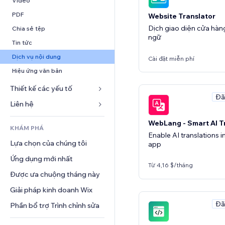
Video
Hội thoại
Giải pháp kho bãi
PDF
Website Translator
Giao hàng bỏ qua khâu vận 
Dịch giao diện cửa hàn
Chia sẻ tệp
chuyển
ngữ
Tin tức
Định giá và gói đăng ký
Dịch vụ nội dung
Cài đặt miễn phí
Gọi vốn cộng đồng
Hiệu ứng văn bản
Đồ ăn và thức uống
Thiết kế các yếu tố
Đã
Bản đồ và dẫn đường
Liên hệ 
Quyền riêng tư và bảo mật
Mẫu
WebLang - Smart AI T
KHÁM PHÁ
Đồng hồ
Blog
Enable AI translations i
Lựa chọn của chúng tôi
app
Mẫu trang
Thăm dò ý kiến
Ứng dụng mới nhất
Hiệu ứng hình ảnh
Trò chuyện
Từ 4,16 $/tháng
Được ưa chuộng tháng này
Nút và menu
Bình luận
Biểu ngữ và Huy hiệu
Giải pháp kinh doanh Wix
Điện thoại
Máy tính
Đã
Cộng đồng
Phần bổ trợ Trình chỉnh sửa
Tìm kiếm
Đánh giá và chứng thực