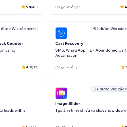
5.0
(40)
Có gói miễn phí
4
 được Wix xác minh
Đã được Wix xác 
ock Counter
Cart Recovery
on using
SMS, WhatsApp, FB - Abandoned Cart
Automation
4.9
(32)
Có gói miễn phí
3
Đã được Wix xác 
Image Slider
to leads with a
Tạo ảnh trình chiếu và slideshow đẹp 