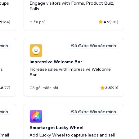
opups
Engage visitors with Forms, Product Quiz,
Polls
2
(164)
Miễn phí
4.9
(101)
minh
Đã được Wix xác minh
Impressive Welcome Bar
ms
Increase sales with Impressive Welcome
Bar
.8
(77)
Có gói miễn phí
3.5
(90)
minh
Đã được Wix xác minh
Smartarget Lucky Wheel
Email
Add Lucky Wheel to capture leads and sell