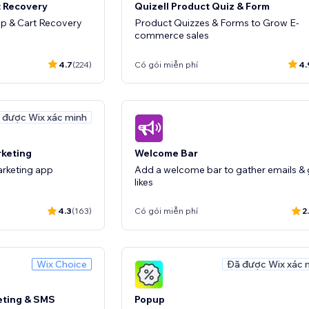
t Recovery
Quizell Product Quiz & Form
Up & Cart Recovery
Product Quizzes & Forms to Grow E-
commerce sales
4.7
(224)
Có gói miễn phí
4.
 được Wix xác minh
rketing
Welcome Bar
marketing app
Add a welcome bar to gather emails & 
likes
4.3
(163)
Có gói miễn phí
2.
Wix Choice
Đã được Wix xác 
eting & SMS
Popup