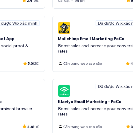
2.4
(66)
Cài đặt miễn phí
5
 được Wix xác minh
Đã được Wix xác 
oof App
Mailchimp Email Marketing PoCo
 social proof &
Boost sales and increase your convers
rates
5.0
(20)
Cần trang web cao cấp
4
Đã được Wix xác 
b
Klaviyo Email Marketing - PoCo
rominent browser
Boost sales and increase your convers
rates
4.6
(16)
Cần trang web cao cấp
3