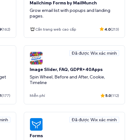
Mailchimp Forms by MailMunch
Grow email list with popups and landing
pages.
9
(162)
Cần trang web cao cấp
4.0
(213)
Đã được Wix xác minh
Image Slider, FAQ, GDPR+40Apps
get
Spin Wheel, Before and After, Cookie,
Timeline
1
(177)
Miễn phí
5.0
(112)
minh
Đã được Wix xác minh
Forms