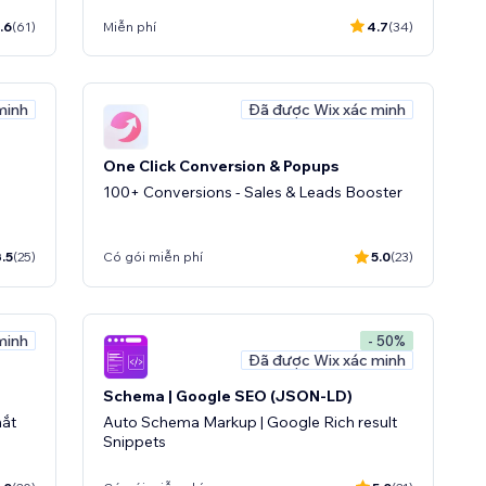
.6
(61)
Miễn phí
4.7
(34)
minh
Đã được Wix xác minh
One Click Conversion & Popups
100+ Conversions - Sales & Leads Booster
.5
(25)
Có gói miễn phí
5.0
(23)
minh
- 50%
Đã được Wix xác minh
Schema | Google SEO (JSON-LD)
mắt
Auto Schema Markup | Google Rich result
Snippets