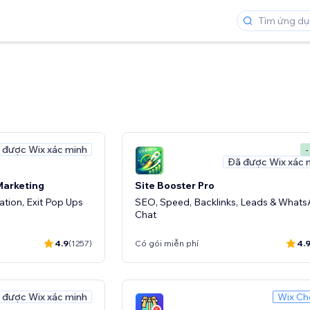
 được Wix xác minh
-
Đã được Wix xác 
Marketing
Site Booster Pro
tion, Exit Pop Ups
SEO, Speed, Backlinks, Leads & What
Chat
4.9
(1257)
Có gói miễn phí
4.
 được Wix xác minh
Wix Ch