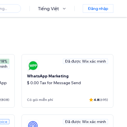
Tiếng Việt
Đăng nhập
Đã được Wix xác minh
 18%
minh
WhatsApp Marketing
sApp
$ 0.00 Tax for Message Send
9
(808)
Có gói miễn phí
4.8
(695)
oice
Đã được Wix xác minh