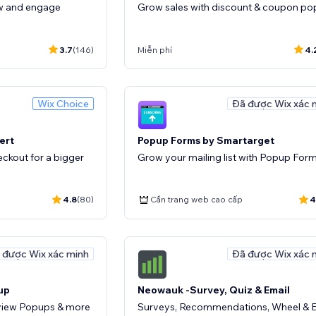
ow and engage
Grow sales with discount & coupon p
3.7
(146)
Miễn phí
4.
Wix Choice
Đã được Wix xác 
ert
Popup Forms by Smartarget
heckout for a bigger
Grow your mailing list with Popup For
4.8
(80)
Cần trang web cao cấp
4
 được Wix xác minh
Đã được Wix xác 
up
Neowauk -Survey, Quiz & Email
Review Popups & more
Surveys, Recommendations, Wheel & 