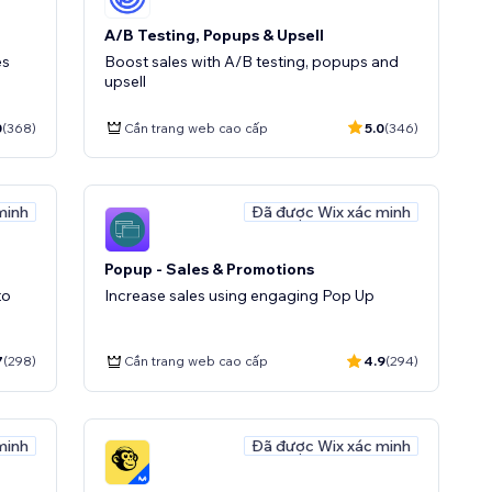
A/B Testing, Popups & Upsell
es
Boost sales with A/B testing, popups and
upsell
0
(368)
Cần trang web cao cấp
5.0
(346)
minh
Đã được Wix xác minh
Popup - Sales & Promotions
to
Increase sales using engaging Pop Up
7
(298)
Cần trang web cao cấp
4.9
(294)
minh
Đã được Wix xác minh