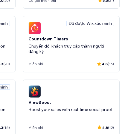
.0
(20)
Có gói miễn phí
5.0
(21)
minh
Đã được Wix xác minh
Countdown Timers
ion
Chuyển đổi khách truy cập thành người
đăng ký
.3
(28)
Miễn phí
4.8
(15)
minh
ViewBoost
ion
Boost your sales with real-time social proof
.3
(16)
Miễn phí
4.8
(12)