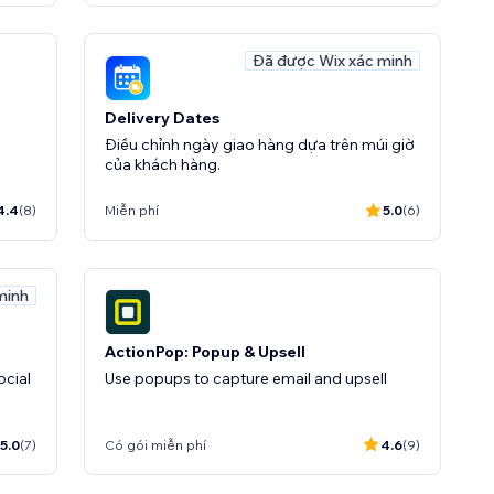
Đã được Wix xác minh
Delivery Dates
Điều chỉnh ngày giao hàng dựa trên múi giờ
của khách hàng.
4.4
(8)
Miễn phí
5.0
(6)
minh
ActionPop: Popup & Upsell
ocial
Use popups to capture email and upsell
5.0
(7)
Có gói miễn phí
4.6
(9)