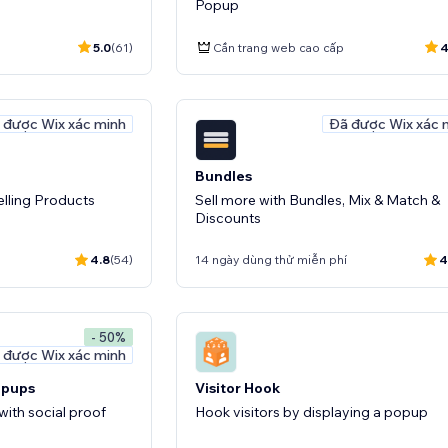
Popup
5.0
(61)
Cần trang web cao cấp
4
 được Wix xác minh
Đã được Wix xác 
Bundles
lling Products
Sell more with Bundles, Mix & Match &
Discounts
4.8
(54)
14 ngày dùng thử miễn phí
4
- 50%
 được Wix xác minh
opups
Visitor Hook
ith social proof
Hook visitors by displaying a popup