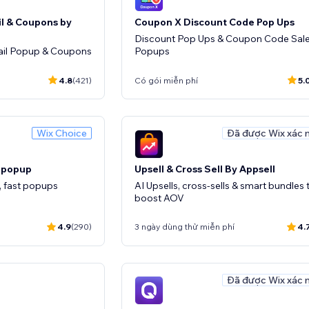
il & Coupons by
Coupon X Discount Code Pop Ups
Discount Pop Ups & Coupon Code Sal
ail Popup & Coupons
Popups
4.8
(421)
Có gói miễn phí
5.
Wix Choice
Đã được Wix xác 
s popup
Upsell & Cross Sell By Appsell
, fast popups
AI Upsells, cross-sells & smart bundles 
boost AOV
4.9
(290)
3 ngày dùng thử miễn phí
4.
Đã được Wix xác 