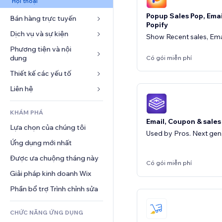
Hội thoại
Popup Sales Pop, Ema
Bán hàng trực tuyến
Popify
Dịch vụ và sự kiện
Ứng dụng cho Cửa hàng
Show Recent sales, Em
Vận chuyển và Giao hàng
Phương tiện và nội 
Khách sạn
dung
Có gói miễn phí
Nút bán hàng
Sự kiện
Thiết kế các yếu tố
Bộ sưu tập ảnh
Khóa học trực tuyến
Nhà hàng
Âm nhạc
Bản đồ và dẫn đường
Liên hệ 
In theo yêu cầu
Bất động sản
Tệp phát thanh
Quyền riêng tư và bảo mật
Kế toán
Mẫu
Đặt dịch vụ
KHÁM PHÁ
Nhiếp ảnh
Đồng hồ
Phiếu giảm giá và khách hàng 
Blog
Email, Coupon & sale
trung thành
Lựa chọn của chúng tôi
Video
Mẫu trang
Thăm dò ý kiến
Used by Pros. Next gen
Giải pháp kho bãi
Ứng dụng mới nhất
PDF
Hiệu ứng hình ảnh
Trò chuyện
Giao hàng bỏ qua khâu vận 
Chia sẻ tệp
Được ưa chuộng tháng này
Nút và menu
chuyển
Bình luận
Có gói miễn phí
Tin tức
Biểu ngữ và Huy hiệu
Giải pháp kinh doanh Wix
Định giá và gói đăng ký
Điện thoại
Dịch vụ nội dung
Máy tính
Gọi vốn cộng đồng
Cộng đồng
Phần bổ trợ Trình chỉnh sửa
Hiệu ứng văn bản
Tìm kiếm
Đồ ăn và thức uống
Đánh giá và chứng thực
CHỨC NĂNG ỨNG DỤNG
Thời tiết
Quản lý quan hệ khách hàng