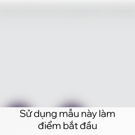
hấp vào chỉnh sửa và tạo ra trang web tuyệt vời của riêng 
Sử dụng mẫu này làm
điểm bắt đầu