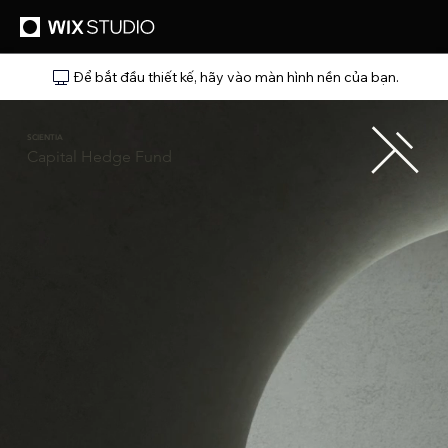
Để bắt đầu thiết kế, hãy vào màn hình nền của bạn.