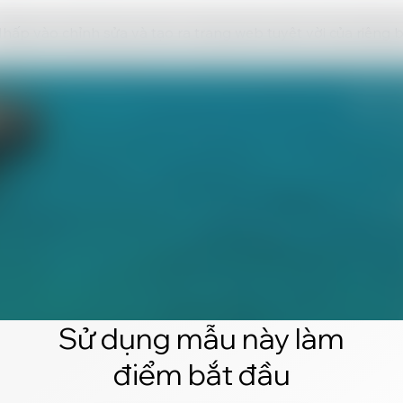
hấp vào chỉnh sửa và tạo ra trang web tuyệt vời của riêng 
Sử dụng mẫu này làm
điểm bắt đầu