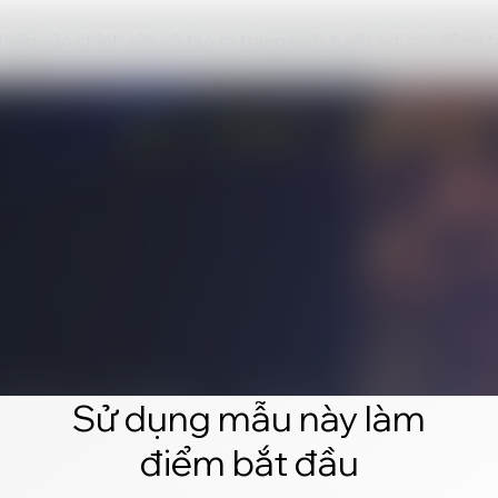
hấp vào chỉnh sửa và tạo ra trang web tuyệt vời của riêng 
Sử dụng mẫu này làm
điểm bắt đầu