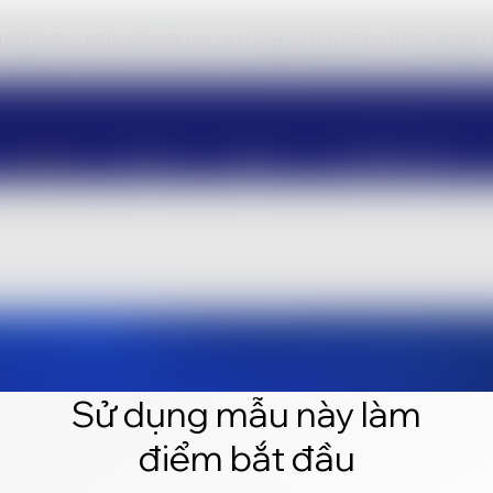
hấp vào chỉnh sửa và tạo ra trang web tuyệt vời của riêng 
Sử dụng mẫu này làm
điểm bắt đầu