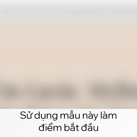
hấp vào chỉnh sửa và tạo ra trang web tuyệt vời của riêng 
Sử dụng mẫu này làm
điểm bắt đầu