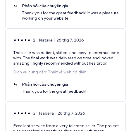
Phản hồi của chuyên gia
Thank you for the great feedback! It was a pleasure
working on your website
5
Natalie
26 thg 7, 2026
The seller was patient, skilled, and easy to communicate
with. The final work was delivered on time and looked
amazing. Highly recommended without hesitation.
Dịch vụ cung cấp: Thiết kế web cổ điển
Phản hồi của chuyên gia
Thank you for the great feedback!
5
Isabella
26 thg 7, 2026
Excellent service from a very talented seller. The project
was completed exactly as discussed, with great