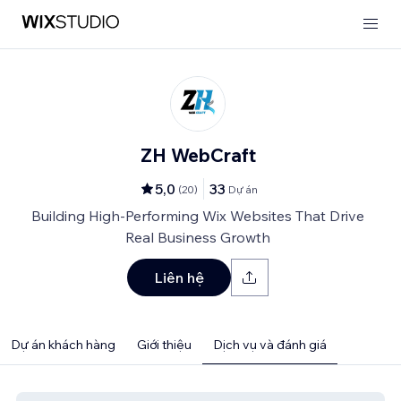
ZH WebCraft
5,0
33
(
20
)
Dự án
Building High-Performing Wix Websites That Drive
Real Business Growth
Liên hệ
Dự án khách hàng
Giới thiệu
Dịch vụ và đánh giá