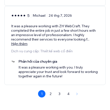
5
Michael
24 thg 7, 2026
It was a pleasure working with ZH WebCraft. They
completed the entire job in just a few short hours with
an impressive level of professionalism. I highly
recommend their services to everyone looking f
...
Hiện thêm
Dịch vụ cung cấp: Thiết kế web cổ điển
Phản hồi của chuyên gia
It was a pleasure working with you. I truly
appreciate your trust and look forward to working
together again in the future!
1
2
3
4