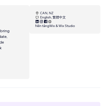
CAN, NZ
English, 繁體中文
Nền tảng
Wix & Wix Studio
 bring
date,
ide
k