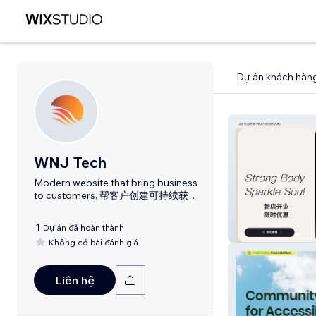
Dự án khách hàn
WNJ Tech
Modern website that bring business
to customers. 帮客户创建可持续获客
的网站。
1
Dự án đã hoàn thành
2S Yoga Pilates
Không có bài đánh giá
Liên hệ