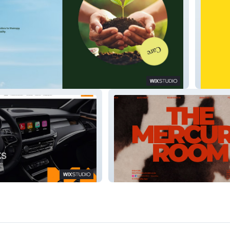
ndation
WNJ T
The Mercury Room