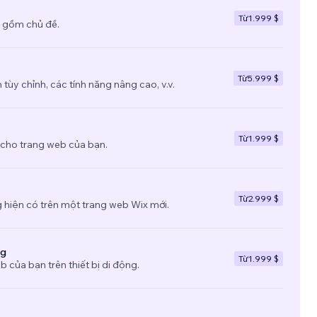
Từ
1.999 $
 gồm chủ đề.
Từ
5.999 $
tùy chỉnh, các tính năng nâng cao, v.v.
Từ
1.999 $
 cho trang web của bạn.
Từ
2.999 $
 hiện có trên một trang web Wix mới.
ng
Từ
1.999 $
b của bạn trên thiết bị di động.