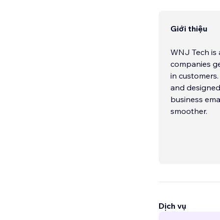
Giới thiệu
WNJ Tech is 
companies get
in customers.
and designed 
business ema
smoother.
Dịch vụ