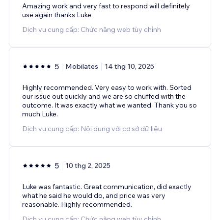
Amazing work and very fast to respond will definitely
use again thanks Luke
Dịch vụ cung cấp: Chức năng web tùy chỉnh
5
Mobilates
14 thg 10, 2025
Highly recommended. Very easy to work with. Sorted
our issue out quickly and we are so chuffed with the
outcome. It was exactly what we wanted. Thank you so
much Luke.
Dịch vụ cung cấp: Nội dung với cơ sở dữ liệu
5
10 thg 2, 2025
Luke was fantastic. Great communication, did exactly
what he said he would do, and price was very
reasonable. Highly recommended.
Dịch vụ cung cấp: Chức năng web tùy chỉnh