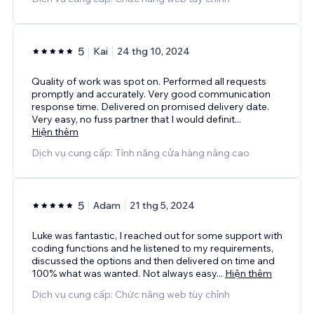
5
Kai
24 thg 10, 2024
Quality of work was spot on. Performed all requests
promptly and accurately. Very good communication
response time. Delivered on promised delivery date.
Very easy, no fuss partner that I would definit
...
Hiện thêm
Dịch vụ cung cấp: Tính năng cửa hàng nâng cao
5
Adam
21 thg 5, 2024
Luke was fantastic, I reached out for some support with
coding functions and he listened to my requirements,
discussed the options and then delivered on time and
100% what was wanted. Not always easy
...
Hiện thêm
Dịch vụ cung cấp: Chức năng web tùy chỉnh