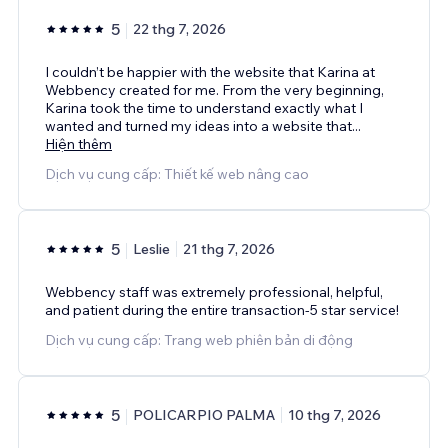
5
22 thg 7, 2026
I couldn’t be happier with the website that Karina at
Webbency created for me. From the very beginning,
Karina took the time to understand exactly what I
wanted and turned my ideas into a website that
...
Hiện thêm
Dịch vụ cung cấp: Thiết kế web nâng cao
5
Leslie
21 thg 7, 2026
Webbency staff was extremely professional, helpful,
and patient during the entire transaction-5 star service!
Dịch vụ cung cấp: Trang web phiên bản di động
5
POLICARPIO PALMA
10 thg 7, 2026