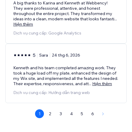
A big thanks to Karina and Kenneth at Webbency!
They were professional, attentive, and honest
throughout the entire project. They transformed my
ideas into a clean, modern website that looks fantasti
...
Hiện thêm
Dịch vụ cung cấp: Google Analytics
5
Sara
24 thg 6, 2026
Kenneth and his team completed amazing work. They
took a huge load off my plate, enhanced the design of
my Wix site, and implemented all the features I needed.
Their expertise, responsiveness, and att
...
Hiện thêm
Dịch vụ cung cấp: Hướng dẫn trang web
1
2
3
4
5
6