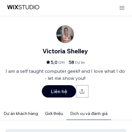
Victoria Shelley
5,0
58
(
29
)
Dự án
I am a self taught computer geek!! and I love what I do
- let me show you!!
Liên hệ
Dự án khách hàng
Giới thiệu
Dịch vụ và đánh giá