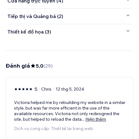
Cửa hàng trực tuyến (4)
Tiếp thị và Quảng bá (2)
Thiết kế đồ họa (3)
Đánh giá
5,0
(
29
)
5
Chris
12 thg 5, 2024
Victoria helped me by rebuilding my website in a similar
style, but was far more efficient in the use of the
available resources. Victoria not only redesigned the
site, but helped to reload the data
...
Hiện thêm
Dịch vụ cung cấp: Thiết kế lại trang web