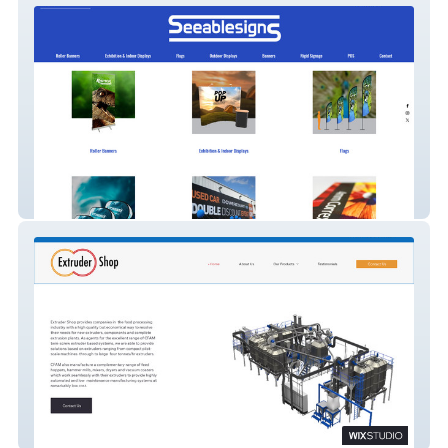
SeeableSigns
Extruder Shop