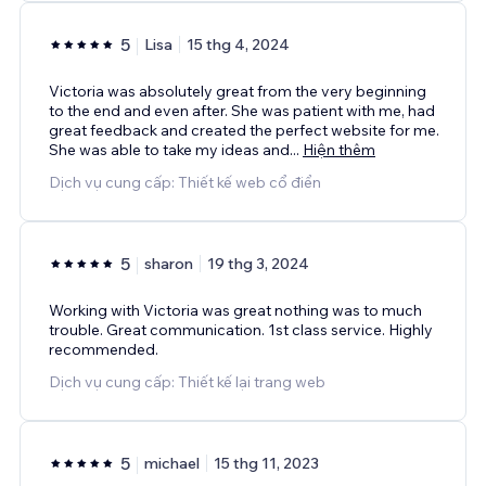
5
Lisa
15 thg 4, 2024
Victoria was absolutely great from the very beginning
to the end and even after. She was patient with me, had
great feedback and created the perfect website for me.
She was able to take my ideas and
...
Hiện thêm
Dịch vụ cung cấp: Thiết kế web cổ điển
5
sharon
19 thg 3, 2024
Working with Victoria was great nothing was to much
trouble. Great communication. 1st class service. Highly
recommended.
Dịch vụ cung cấp: Thiết kế lại trang web
5
michael
15 thg 11, 2023