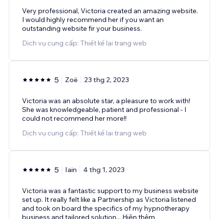
Very professional, Victoria created an amazing website.
I would highly recommend her if you want an
outstanding website fir your business.
Dịch vụ cung cấp: Thiết kế lại trang web
5
Zoë
23 thg 2, 2023
Victoria was an absolute star, a pleasure to work with!
She was knowledgeable, patient and professional - I
could not recommend her more!!
Dịch vụ cung cấp: Thiết kế lại trang web
5
Iain
4 thg 1, 2023
Victoria was a fantastic support to my business website
set up. It really felt like a Partnership as Victoria listened
and took on board the specifics of my hypnotherapy
business and tailored solution
...
Hiện thêm