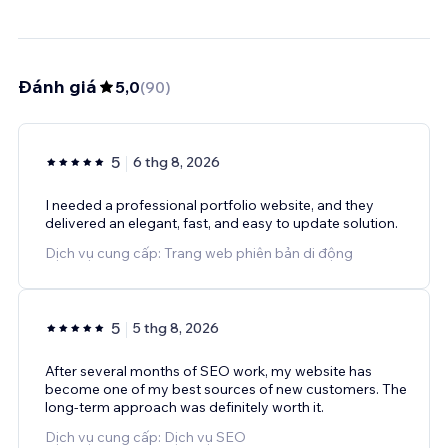
Đánh giá
5,0
(
90
)
5
6 thg 8, 2026
I needed a professional portfolio website, and they
delivered an elegant, fast, and easy to update solution.
Dịch vụ cung cấp: Trang web phiên bản di động
5
5 thg 8, 2026
After several months of SEO work, my website has
become one of my best sources of new customers. The
long-term approach was definitely worth it.
Dịch vụ cung cấp: Dịch vụ SEO