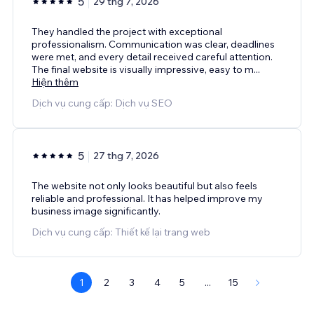
5
29 thg 7, 2026
They handled the project with exceptional
professionalism. Communication was clear, deadlines
were met, and every detail received careful attention.
The final website is visually impressive, easy to m
...
Hiện thêm
Dịch vụ cung cấp: Dịch vụ SEO
5
27 thg 7, 2026
The website not only looks beautiful but also feels
reliable and professional. It has helped improve my
business image significantly.
Dịch vụ cung cấp: Thiết kế lại trang web
1
2
3
4
5
...
15