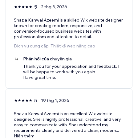
5
2 thg 3, 2026
Shazia Kanwal Azeemi is a skilled Wix website designer
known for creating modern, responsive, and
conversion-focused business websites with
professionalism and attention to detail.
Dịch vụ cung cấp: Thiết kế web nâng cao
Phản hồi của chuyên gia
Thank you for your appreciation and feedback. I
will be happy to work with you again.
Have great time.
5
19 thg 1, 2026
Shazia Kanwal Azeemi is an excellent Wix website
designer. She is highly professional, creative, and very
easy to communicate with. She understood my
requirements clearly and delivered a clean, modern
...
Hiện thêm