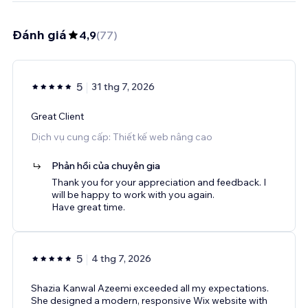
Đánh giá
4,9
(
77
)
5
31 thg 7, 2026
Great Client
Dịch vụ cung cấp: Thiết kế web nâng cao
Phản hồi của chuyên gia
Thank you for your appreciation and feedback. I
will be happy to work with you again.
Have great time.
5
4 thg 7, 2026
Shazia Kanwal Azeemi exceeded all my expectations.
She designed a modern, responsive Wix website with