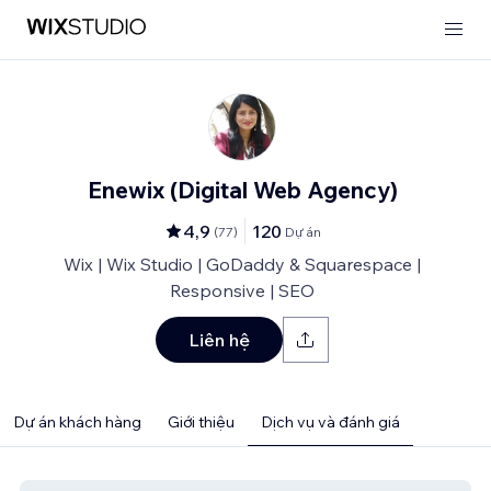
Enewix (Digital Web Agency)
4,9
120
(
77
)
Dự án
Wix | Wix Studio | GoDaddy & Squarespace |
Responsive | SEO
Liên hệ
Dự án khách hàng
Giới thiệu
Dịch vụ và đánh giá