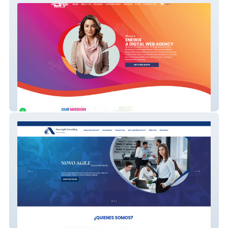
Enewix
My Site 1