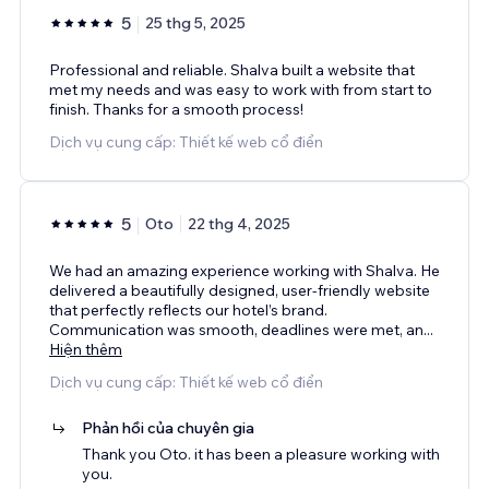
5
25 thg 5, 2025
Professional and reliable. Shalva built a website that
met my needs and was easy to work with from start to
finish. Thanks for a smooth process!
Dịch vụ cung cấp: Thiết kế web cổ điển
5
Oto
22 thg 4, 2025
We had an amazing experience working with Shalva. He
delivered a beautifully designed, user-friendly website
that perfectly reflects our hotel’s brand.
Communication was smooth, deadlines were met, an
...
Hiện thêm
Dịch vụ cung cấp: Thiết kế web cổ điển
Phản hồi của chuyên gia
Thank you Oto. it has been a pleasure working with
you.