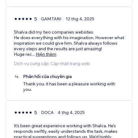
5
GAMTANI
12 thg 4, 2025
Shalva did my two companies websites.
He does everything with his imagination, However what
inspiration we could give him, Shalva always follows
every steps and the results are just amazing!
Huge rec
...
Hiện thêm
Dịch vụ cung cấp: Cập nhật trang web
Phản hồi của chuyên gia
Thank you. it has been a pleasure working with
you.
5
DOCA
4 thg 4, 2025
It's been great experience working with Shalva. He's
responds swiftly, easily understands the task, makes
practical suggestions and follows up. We'd highly