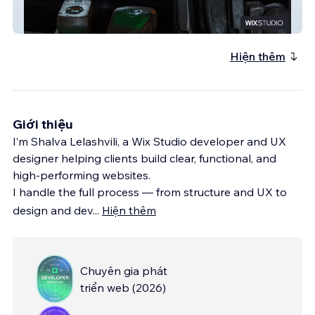
Metal House USA
Hiện thêm
Giới thiệu
I’m Shalva Lelashvili, a Wix Studio developer and UX
designer helping clients build clear, functional, and
high-performing websites.
I handle the full process — from structure and UX to
design and dev
...
Hiện thêm
Chuyên gia phát
triển web
(
2026
)