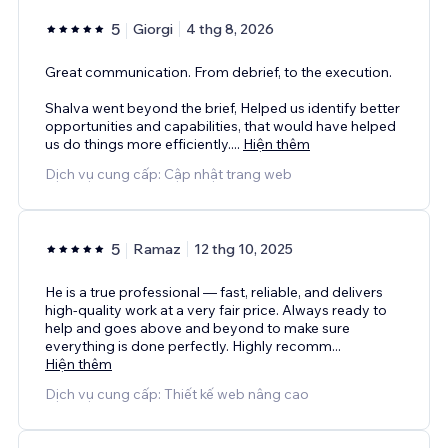
5
Giorgi
4 thg 8, 2026
Great communication. From debrief, to the execution.
Shalva went beyond the brief, Helped us identify better
opportunities and capabilities, that would have helped
us do things more efficiently.
...
Hiện thêm
Dịch vụ cung cấp: Cập nhật trang web
5
Ramaz
12 thg 10, 2025
He is a true professional — fast, reliable, and delivers
high-quality work at a very fair price. Always ready to
help and goes above and beyond to make sure
everything is done perfectly. Highly recomm
...
Hiện thêm
Dịch vụ cung cấp: Thiết kế web nâng cao