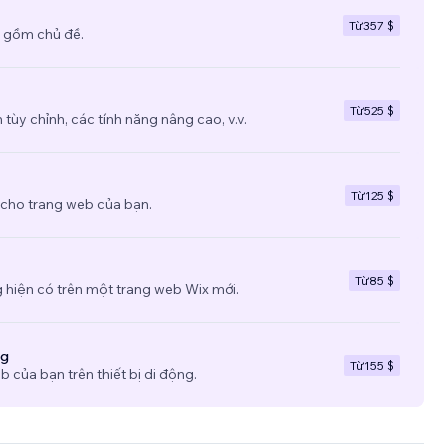
Từ
357 $
 gồm chủ đề.
Từ
525 $
tùy chỉnh, các tính năng nâng cao, v.v.
Từ
125 $
 cho trang web của bạn.
Từ
85 $
 hiện có trên một trang web Wix mới.
ng
Từ
155 $
b của bạn trên thiết bị di động.