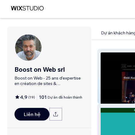
Dự án khách hàn
Boost on Web srl
Boost on Web - 25 ans d'expertise
en création de sites &
communication
4,9
101
(
19
)
Dự án đã hoàn thành
Odo ensemble
Liên hệ