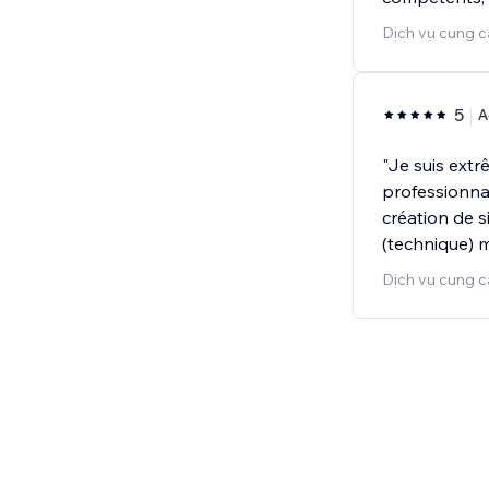
Dịch vụ cung c
5
A
"Je suis ext
professionna
création de s
(technique) 
Dịch vụ cung c