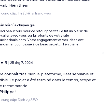
vail
...
Hiện thêm
 cung cấp: Thiết kế lại trang web
ản hồi của chuyên gia
rci beaucoup pour ce retour positif ! Ce fut un plaisir de
availler avec vous sur la refonte de votre site
ucinedoula.com. Votre engagement et vos idées ont
andement contribué à ce beau projet
...
Hiện thêm
5
25 thg 7, 2024
pe connaît très bien le plateforme, il est serviable et
ible. Le projet a été terminé dans le temps, scope et
 Je recommande.
Philippe !
ụ cung cấp: Dịch vụ SEO