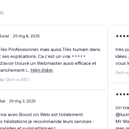
9
)
uriel
29 thg 8, 2025
Très Professionnel, mais aussi Très humain dans
très p
ses explications. Ca c'est un vrai +++++
idées 
 d'avoir trouvé un Webmaster aussi efficace et
vous 
franchement i
...
Hiện thêm
Dịch vụ
ấp: Dịch vụ SEO
eli
29 thg 3, 2025
Un tra
nce avec Boost on Web est totalement
@luci
ns hésitations je recommande leurs services -
Mr Wan
rapides et sympathiques !
mes re