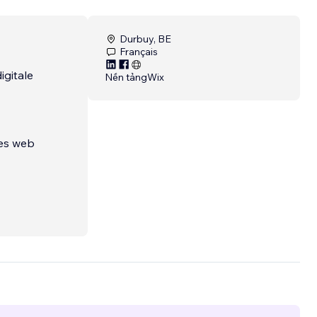
Durbuy, BE
Français
igitale
Nền tảng
Wix
tes web
x
eurs
...