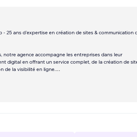
- 25 ans d'expertise en création de sites & communication d
s, notre agence accompagne les entreprises dans leur
 digital en offrant un service complet, de la création de si
n de la visibilité en ligne.
experts en SEO, campagnes Adwords, gestion des réseau
-réputation. Grâce à notre équipe de référenceurs, développ