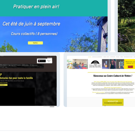
IDO Jar
centreculturelhotton