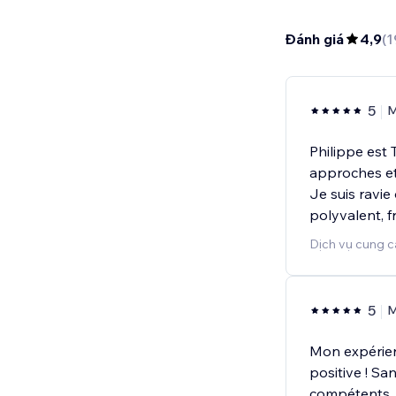
Đánh giá
4,9
(
1
5
M
Philippe est 
approches et 
Je suis ravie
polyvalent, 
Dịch vụ cung c
5
M
Mon expérie
positive ! Sa
compétents, 