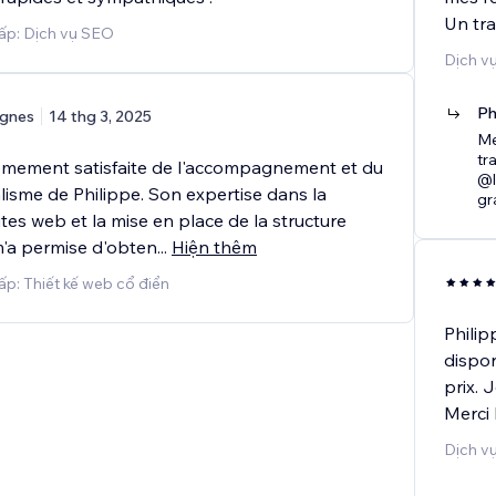
Un tra
ấp: Dịch vụ SEO
Dịch vụ
Ph
gnes
14 thg 3, 2025
Me
tr
rêmement satisfaite de l'accompagnement et du
@l
lisme de Philippe. Son expertise dans la
gr
ites web et la mise en place de la structure
m'a permise d'obten
...
Hiện thêm
ấp: Thiết kế web cổ điển
Philip
dispon
prix.
Merci 
Dịch v