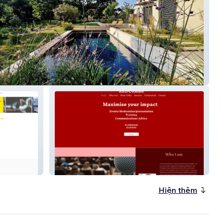
dins
Redcomms : Maximise your
impact
Hiện thêm