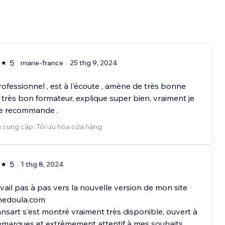
5
marie-france
25 thg 9, 2024
rofessionnel , est à l'écoute , amène de très bonne
, très bon formateur, explique super bien, vraiment je
le recommande .
 cung cấp: Tối ưu hóa cửa hàng
5
1 thg 8, 2024
vail pas à pas vers la nouvelle version de mon site
nedoula.com
sart s'est montré vraiment très disponible, ouvert à
marques et extrêmement attentif à mes souhaits.