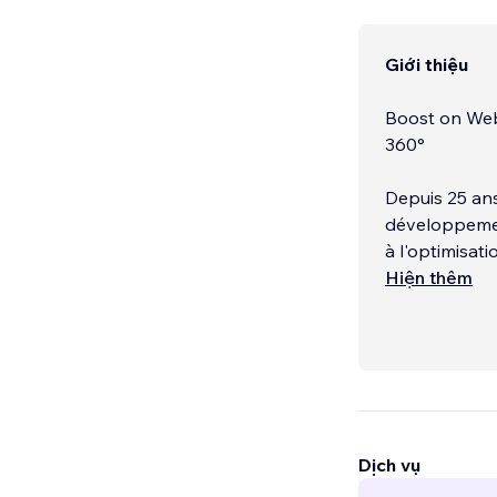
Giới thiệu
Boost on Web 
360°
Depuis 25 an
développement
à l'optimisatio
Hiện thêm
Nous sommes 
sociaux, et e
Dịch vụ