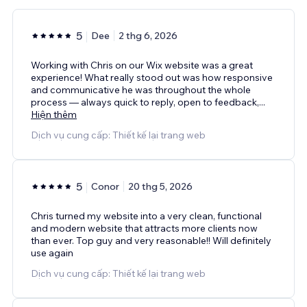
5
Dee
2 thg 6, 2026
Working with Chris on our Wix website was a great
experience! What really stood out was how responsive
and communicative he was throughout the whole
process — always quick to reply, open to feedback,
...
Hiện thêm
Dịch vụ cung cấp: Thiết kế lại trang web
5
Conor
20 thg 5, 2026
Chris turned my website into a very clean, functional
and modern website that attracts more clients now
than ever. Top guy and very reasonable!! Will definitely
use again
Dịch vụ cung cấp: Thiết kế lại trang web