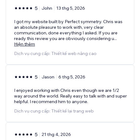
5
John
13 thg 5, 2026
I got my website built by Perfect symmetry. Chris was
an absolute pleasure to work with, very clear
communication, done everything I asked. If you are
ready this review you are obviously considering u
...
Hiện thêm
Dịch vụ cung cấp: Thiết kế web nâng cao
5
Jason
6 thg 5, 2026
I enjoyed working with Chris even though we are 1/2
way around the world. Really easy to talk with and super
helpful. I recommend him to anyone.
Dịch vụ cung cấp: Thiết kế lại trang web
5
21 thg 4, 2026