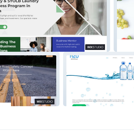
rade
Ozone 
ETCHTUO