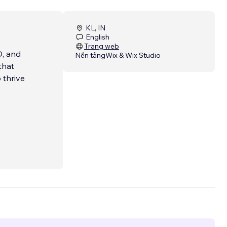
KL, IN
English
Trang web
O, and
Nền tảng
Wix & Wix Studio
that
 thrive