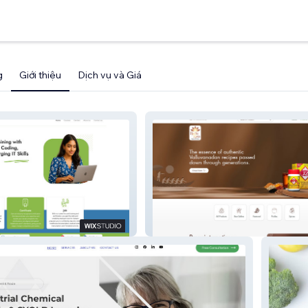
g
Giới thiệu
Dịch vụ và Giá
RuchiRasa