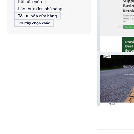
Kết nối miền
Lập thực đơn nhà hàng
Tối ưu hóa cửa hàng
+20 tùy chọn khác
Prezr Talent & T
SafesSavari