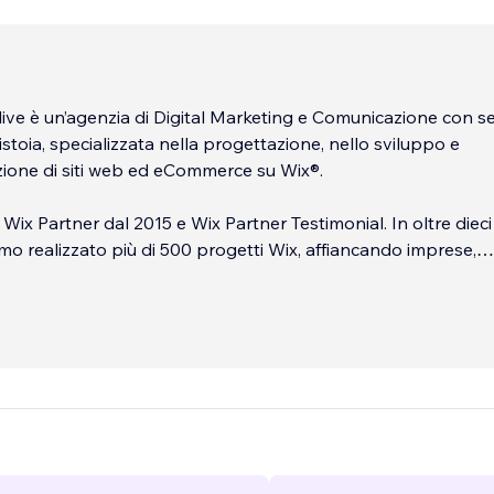
ve è un’agenzia di Digital Marketing e Comunicazione con se
istoia, specializzata nella progettazione, nello sviluppo e
azione di siti web ed eCommerce su Wix®.
 Wix Partner dal 2015 e Wix Partner Testimonial. In oltre dieci
amo realizzato più di 500 progetti Wix, affiancando imprese,
 ed eCommerce in Italia e all’estero.
ro va oltre la semplice realizzazione di un sito: progettiamo
gitali personalizzate, responsive, performanti e orientate alla
Seguiamo ogni progetto dalla strategia iniziale alla pubblica
nche su siti Wix già esistenti.
...