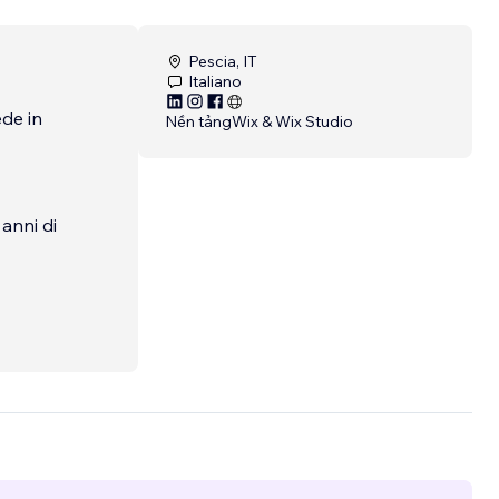
Pescia, IT
Italiano
de in
Nền tảng
Wix & Wix Studio
 anni di
zione,