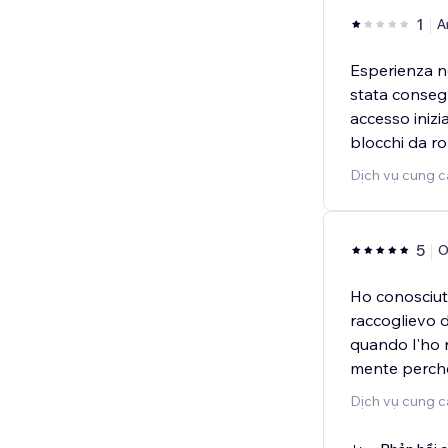
1
A
Esperienza n
stata conseg
accesso inizia
blocchi da ro
Dịch vụ cung c
5
O
Ho conosciut
raccoglievo di
quando l'ho r
mente perchè
Dịch vụ cung c