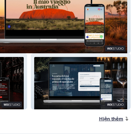
InAustralia
Casata Davini
Hiện thêm