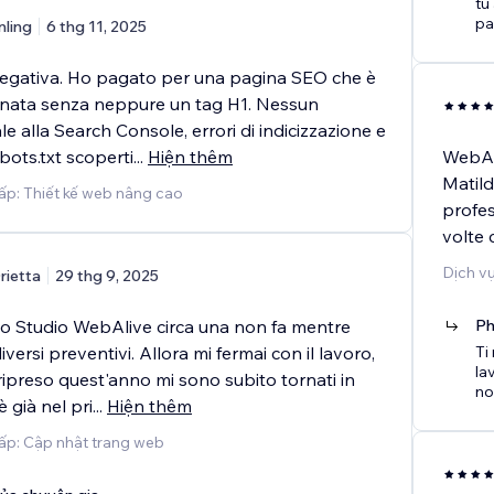
tu
pa
nling
6 thg 11, 2025
egativa. Ho pagato per una pagina SEO che è
nata senza neppure un tag H1. Nessun
le alla Search Console, errori di indicizzazione e
bots.txt scoperti
...
Hiện thêm
WebAli
Matil
ấp: Thiết kế web nâng cao
profes
volte 
Dịch vụ
rietta
29 thg 9, 2025
o Studio WebAlive circa una non fa mentre
Ph
versi preventivi. Allora mi fermai con il lavoro,
Ti
la
ipreso quest'anno mi sono subito tornati in
nos
 già nel pri
...
Hiện thêm
ấp: Cập nhật trang web