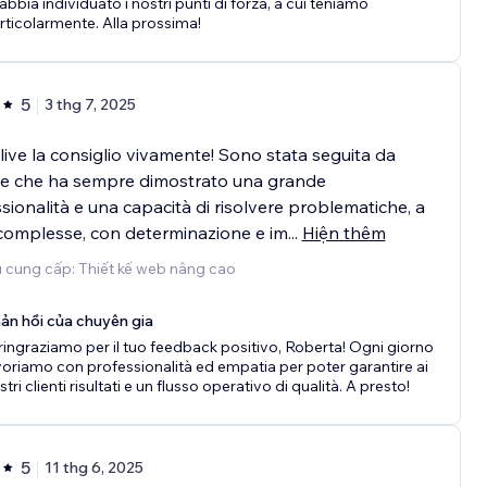
 abbia individuato i nostri punti di forza, a cui teniamo
rticolarmente. Alla prossima!
5
3 thg 7, 2025
ve la consiglio vivamente! Sono stata seguita da
de che ha sempre dimostrato una grande
sionalità e una capacità di risolvere problematiche, a
complesse, con determinazione e im
...
Hiện thêm
 cung cấp: Thiết kế web nâng cao
ản hồi của chuyên gia
 ringraziamo per il tuo feedback positivo, Roberta! Ogni giorno
voriamo con professionalità ed empatia per poter garantire ai
tri clienti risultati e un flusso operativo di qualità. A presto!
5
11 thg 6, 2025