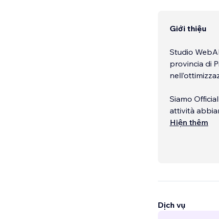
Giới thiệu
Studio WebAli
provincia di P
nell’ottimizz
Siamo Official
attività abbi
professionisti
Hiện thêm
Il nostro lavo
esperienze di
conversione. 
intervenendo a
Dịch vụ