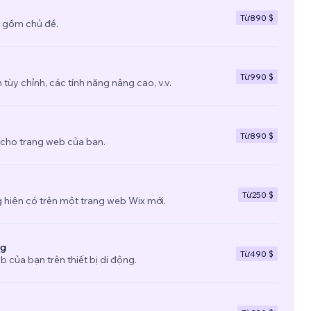
Từ
890 $
 gồm chủ đề.
Từ
990 $
tùy chỉnh, các tính năng nâng cao, v.v.
Từ
890 $
 cho trang web của bạn.
Từ
250 $
 hiện có trên một trang web Wix mới.
ng
Từ
490 $
b của bạn trên thiết bị di động.