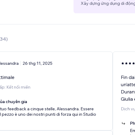
Xây dựng ứng dụng di động 
34
)
lessandra
26 thg 11, 2025
ttimale
Fin da
un’att
ấp: Kết nối miền
Durant
Giulia
của chuyên gia
 tuo feedback a cinque stelle, Alessandra. Essere
Dịch vụ
 pezzo è uno dei nostri punti di forza qui in Studio
Ph
Em