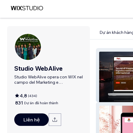
Dự án khách hàn
Studio WebAlive
Studio WebAlive opera con WIX nel
campo del Marketing e
dell'Advertising
4,8
(
434
)
Hegel Trasporti 
831
Dự án đã hoàn thành
Liên hệ