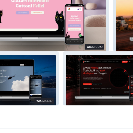
i
Viaggio
Bcrypto