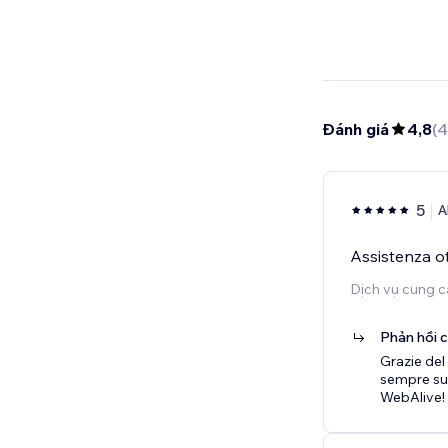
Đánh giá
4,8
(
4
5
A
Assistenza o
Dịch vụ cung c
Phản hồi 
Grazie del
sempre sul
WebAlive!