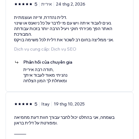
5
אירית
24 thg 2, 2026
דלית נהדרת, זריזה ועוצמתית.
נעים לעבוד איתה ויש עם מי לדבר על כל ניואנס או שינוי.
האתר הפך מכירתי חוקי ויעיל הרבה יותר בזכות עבודתה
המבורכת.
אני ממליצה בחום רב לשכור את דלית לכל משימה בויקס.
Dịch vụ cung cấp: Dịch vụ SEO
Phản hồi của chuyên gia
תודה רבה אירית,
נהניתי מאוד לעבוד איתך
ומאחלת לך המון הצלחה
5
Itay
19 thg 10, 2025
בשמחה, אני בהחלט יכול לחבר עבורך חוות דעת מחמיאה
ומפורטת על דלית בראון.
⸻