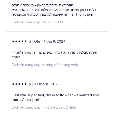
חוות דעת על דלית בראון – מעצבת אתרים
דלית בראון עשתה עבודה פשוט נפלאה בעיצוב האתר. היא
הייתה קשובה לכל צורך, סבלנית ומקצועית
...
Hiện thêm
Dịch vụ cung cấp: Dịch vụ SEO
5
Ofir
1 thg 9, 2024
היתה סבלנית ופתרה את כל העניינים שהיה לפתור ולהגדיר
באתר.
Dịch vụ cung cấp: Hướng dẫn trang web
5
31 thg 10, 2023
Dalit was super fast, did exactly what we wanted and
more! A real pro!
Dịch vụ cung cấp: Thiết kế web cổ điển