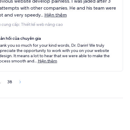
vious website develop painless. I was jaded after 3
 attempts with other companies. He and his team were
t and very speedy
...
Hiện thêm
 cung cấp: Thiết kế web nâng cao
ản hồi của chuyên gia
ank you so much for your kind words, Dr. Darin! We truly
preciate the opportunity to work with you on your website
design. It means a lot to hear that we were able to make the
ocess smooth and
...
Hiện thêm
.
38