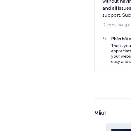
without havi
and all issu
support. Such
Dịch vụ cung c
Phản hồi 
Thank you 
appreciate
your websi
easy and s
Mẫu
1