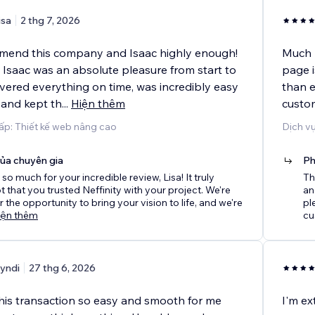
isa
2 thg 7, 2026
mmend this company and Isaac highly enough!
Much 
 Isaac was an absolute pleasure from start to
page i
livered everything on time, was incredibly easy
than 
 and kept th
...
Hiện thêm
custom
ấp: Thiết kế web nâng cao
Dịch vụ
của chuyên gia
Ph
so much for your incredible review, Lisa! It truly
Th
t that you trusted Neffinity with your project. We're
an
r the opportunity to bring your vision to life, and we're
pl
iện thêm
cu
yndi
27 thg 6, 2026
his transaction so easy and smooth for me
I'm ex