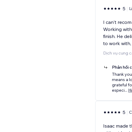
5
L
I can't reco
Working with
finish. He de
to work with,
Dịch vụ cung c
Phản hồi 
Thank you 
means a lo
grateful fo
especi
...
H
5
C
Isaac made t