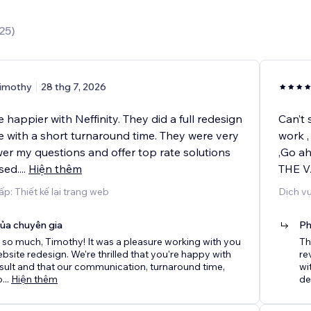
25
)
imothy
28 thg 7, 2026
e happier with Neffinity. They did a full redesign
Can’t 
e with a short turnaround time. They were very
work ,
wer my questions and offer top rate solutions
,Go ah
ised.
...
Hiện thêm
THE V
p: Thiết kế lại trang web
Dịch v
của chuyên gia
Ph
so much, Timothy! It was a pleasure working with you
Th
bsite redesign. We're thrilled that you're happy with
re
result and that our communication, turnaround time,
wi
o
...
Hiện thêm
de