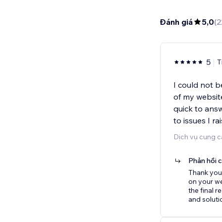
Đánh giá
5,0
(
2
5
T
I could not b
of my websit
quick to ans
to issues I ra
Dịch vụ cung cấ
Phản hồi 
Thank you 
on your we
the final 
and soluti