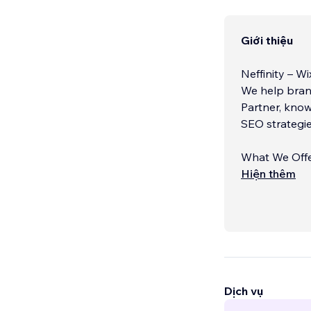
Giới thiệu
Neffinity – W
We help bran
Partner, know
SEO strategies
What We Offe
– ✨ Website 
Hiện thêm
– 📈 SEO & Or
Dịch vụ