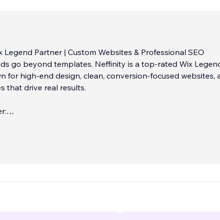
ix Legend Partner | Custom Websites & Professional SEO
ds go beyond templates. Neffinity is a top-rated Wix Legen
n for high-end design, clean, conversion-focused websites,
 that drive real results.
r:
Design & Development
ganic Traffic Growth
...