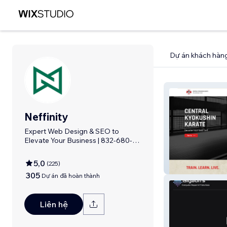
Dự án khách hàn
Neffinity
Expert Web Design & SEO to
Elevate Your Business | 832-680-
5293 💎
5,0
(
225
)
Ultimate Truth
305
Dự án đã hoàn thành
Liên hệ