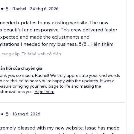
5
Rachel
24 thg 6, 2026
needed updates to my existing website. The new
s beautiful and responsive. This crew delivered faster
expected and made the adjustments and
izations I needed for my business. 5/5
...
Hiện thêm
 cung cấp: Thiết kế web cổ điển
ản hồi của chuyên gia
ank you so much, Rachel! We truly appreciate your kind words
d are thrilled to hear you're happy with the updates. It was a
easure bringing your new page to life and making the
stomizations yo
...
Hiện thêm
5
18 thg 6, 2026
tremely pleased with my new website. Issac has made