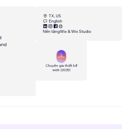
TX, US
English
Nền tảng
Wix & Wix Studio
d
 and
Chuyên gia thiết kế
web
(
2025
)