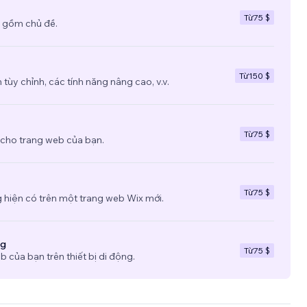
Từ
75 $
 gồm chủ đề.
Từ
150 $
tùy chỉnh, các tính năng nâng cao, v.v.
Từ
75 $
 cho trang web của bạn.
Từ
75 $
 hiện có trên một trang web Wix mới.
ng
Từ
75 $
b của bạn trên thiết bị di động.