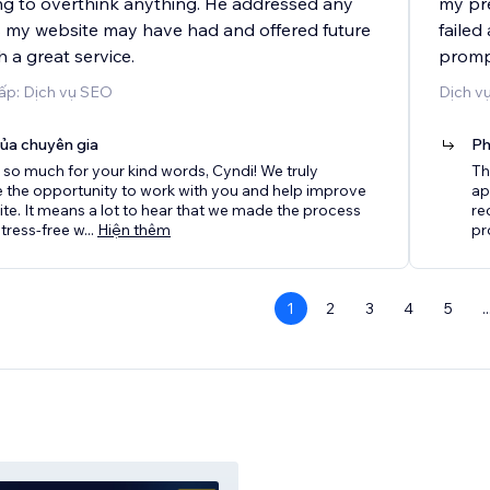
ng to overthink anything. He addressed any
my pre
es my website may have had and offered future
failed
 a great service.
promp
ấp: Dịch vụ SEO
Dịch vụ
của chuyên gia
Ph
so much for your kind words, Cyndi! We truly
Th
 the opportunity to work with you and help improve
ap
te. It means a lot to hear that we made the process
re
tress-free w
...
Hiện thêm
pr
1
2
3
4
5
..