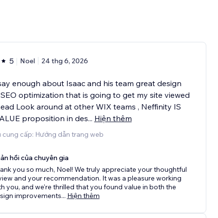
5
Noel
24 thg 6, 2026
say enough about Isaac and his team great design
 SEO optimization that is going to get my site viewed
ead Look around at other WIX teams , Neffinity IS
ALUE proposition in des
...
Hiện thêm
ụ cung cấp: Hướng dẫn trang web
ản hồi của chuyên gia
ank you so much, Noel! We truly appreciate your thoughtful
view and your recommendation. It was a pleasure working
th you, and we're thrilled that you found value in both the
sign improvements
...
Hiện thêm