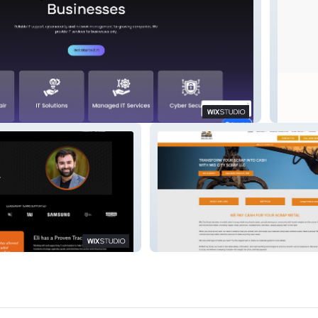
Jenfox
Mid City Scrap