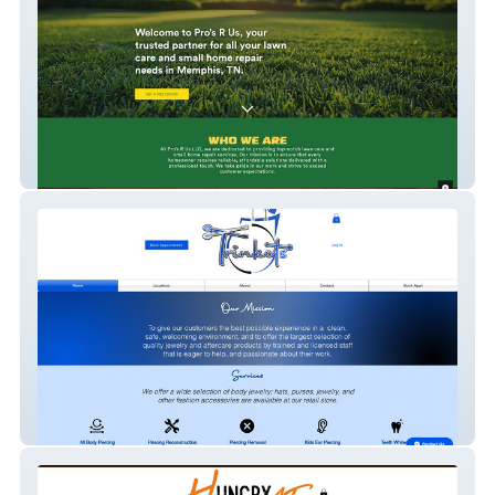
Pro’s R Us LLC
Trinkets