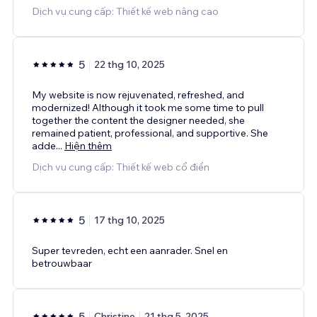
Dịch vụ cung cấp: Thiết kế web nâng cao
5
22 thg 10, 2025
My website is now rejuvenated, refreshed, and
modernized! Although it took me some time to pull
together the content the designer needed, she
remained patient, professional, and supportive. She
adde
...
Hiện thêm
Dịch vụ cung cấp: Thiết kế web cổ điển
5
17 thg 10, 2025
Super tevreden, echt een aanrader. Snel en
betrouwbaar
5
Christine
21 thg 5, 2025