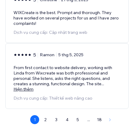
WIXCreate is the best. Prompt and thorough. They
have worked on several projects for us and I have zero
complaints!
Dịch vụ cung cấp: Cập nhật trang web
5
Ramon
5 thg 5, 2025
From first contact to website delivery, working with
Linda from Wixcreate was both professional and
personal. She listens, asks the right questions, and
creates a stunning, functional design. The site
...
Hiện thêm
Dịch vụ cung cấp: Thiết kế web nâng cao
1
2
3
4
5
...
18