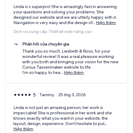
Linda is s superpro! She is amazingly fast in answering
your questions and solving your problems. She
designed our website and we are utterly happy with it.
Navigation is very easy and the design of
...
Hiện thêm
Dịch vụ cung cấp: Thiết kế web nâng cao
Phản hồi của chuyên gia
Thank you so much, Liesbeth & Roos, for your
wonderful review! It was a real pleasure working
with you both and bringing your vision for the new
Cursus Tassenmaken website to life.
I'm so happy to hea
...
Hiện thêm
5
Tammy
25 thg 3, 2026
Linda is not just an amazing person, her work is
impeccable! She is professional in her work and she
knows exactly what you want in your website, the
layout, design, experience. Don't hesitate to put
...
Hiện thêm