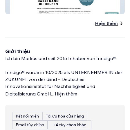
Bettina Cornelius
Hiện thêm
Giới thiệu
Ich bin Markus und seit 2015 Inhaber von Inndigo®.
Inndigo® wurde in 10/2025 als UNTERNEHMER:IN der
ZUKUNFT von der diind – Deutsches
Innovationsinstitut für Nachhaltigkeit und
Digitalisierung GmbH
...
Hiện thêm
Kết nối miền
Tối ưu hóa cửa hàng
Email tùy chỉnh
+4 tùy chọn khác