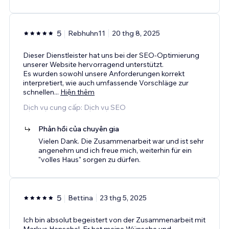
5
Rebhuhn11
20 thg 8, 2025
Dieser Dienstleister hat uns bei der SEO-Optimierung
unserer Website hervorragend unterstützt.
Es wurden sowohl unsere Anforderungen korrekt
interpretiert, wie auch umfassende Vorschläge zur
schnellen
...
Hiện thêm
Dịch vụ cung cấp: Dịch vụ SEO
Phản hồi của chuyên gia
Vielen Dank. Die Zusammenarbeit war und ist sehr
angenehm und ich freue mich, weiterhin für ein
"volles Haus" sorgen zu dürfen.
5
Bettina
23 thg 5, 2025
Ich bin absolut begeistert von der Zusammenarbeit mit
Markus Henschel. Er hat meine Wünsche und