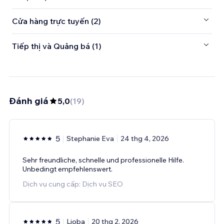
Cửa hàng trực tuyến (2)
Tiếp thị và Quảng bá (1)
Đánh giá
5,0
(
19
)
5
Stephanie Eva
24 thg 4, 2026
Sehr freundliche, schnelle und professionelle Hilfe.
Unbedingt empfehlenswert.
Dịch vụ cung cấp: Dịch vụ SEO
5
Lioba
20 thg 2, 2026