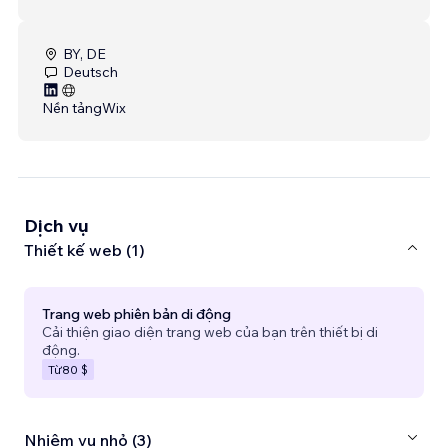
BY, DE
Deutsch
Nền tảng
Wix
Dịch vụ
Thiết kế web (1)
Trang web phiên bản di động
Cải thiện giao diện trang web của bạn trên thiết bị di
động.
Từ
80 $
Nhiệm vụ nhỏ (3)