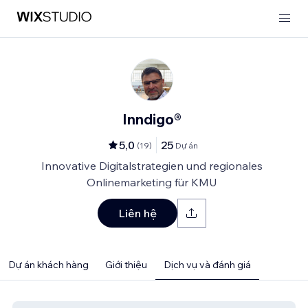
Inndigo®
5,0
25
(
19
)
Dự án
Innovative Digitalstrategien und regionales
Onlinemarketing für KMU
Liên hệ
Dự án khách hàng
Giới thiệu
Dịch vụ và đánh giá