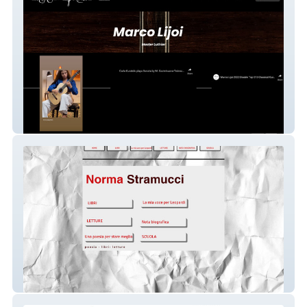
Lijoi Liuteria
normastramucci