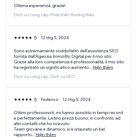
Ottima esperienza, grazie!
Dịch vụ cung cấp: Phát triển thương hiệu
5
12 thg 5, 2024
Sono estremamente soddisfatto dell'assistenza SEO
fornita dall'Agenzia ImmoBo Digital per il mio sito.
Grazie alla loro competenza e professionalità, il mio sito
ha registrato un significativo aumento
...
Hiện thêm
Dịch vụ cung cấp: Dịch vụ SEO
5
Federico
12 thg 5, 2024
Ottimi professionisti, mi hanno assistito in tempi record
e perfettamente. Listino prezzi buono, in confronto ad
altri contatti che ho ricevuto.
Team giovane e dinamico, si è istaurato un bel
rapporto
...
Hiện thêm