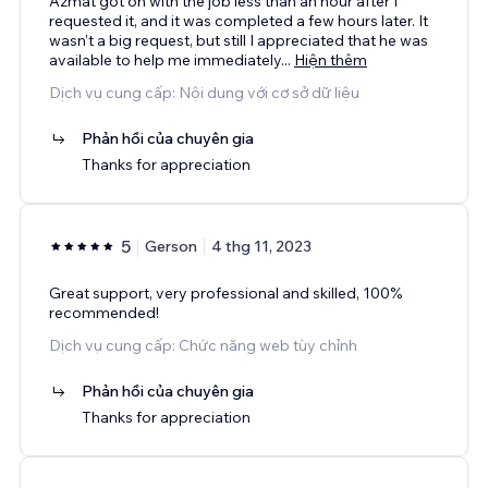
Azmat got on with the job less than an hour after I
requested it, and it was completed a few hours later. It
wasn't a big request, but still I appreciated that he was
available to help me immediately
...
Hiện thêm
Dịch vụ cung cấp: Nội dung với cơ sở dữ liệu
Phản hồi của chuyên gia
Thanks for appreciation
5
Gerson
4 thg 11, 2023
Great support, very professional and skilled, 100%
recommended!
Dịch vụ cung cấp: Chức năng web tùy chỉnh
Phản hồi của chuyên gia
Thanks for appreciation