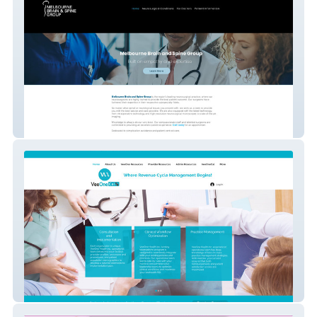
Brainandspine Com Au
VeeOneCal