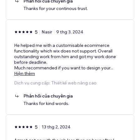
Phản hồi của chuyên gia
Thanks for your continous trust.
5
Nasir
9 thg 3, 2024
He helped me with a customisable ecommerce
functionality which wix does not support. Overall
outstanding work from him and got my work done
before deadline.
Much recommended if you want to design your
...
Hiện thêm
Dịch vụ cung cấp: Thiết kế web nâng cao
Phản hồi của chuyên gia
Thanks for kind words.
5
13 thg 2, 2024