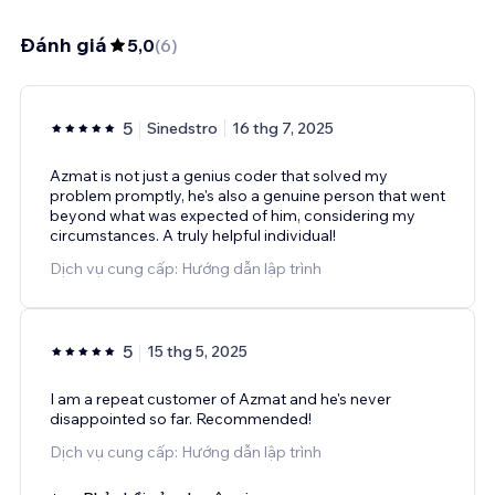
Đánh giá
5,0
(
6
)
5
Sinedstro
16 thg 7, 2025
Azmat is not just a genius coder that solved my
problem promptly, he's also a genuine person that went
beyond what was expected of him, considering my
circumstances. A truly helpful individual!
Dịch vụ cung cấp: Hướng dẫn lập trình
5
15 thg 5, 2025
I am a repeat customer of Azmat and he's never
disappointed so far. Recommended!
Dịch vụ cung cấp: Hướng dẫn lập trình