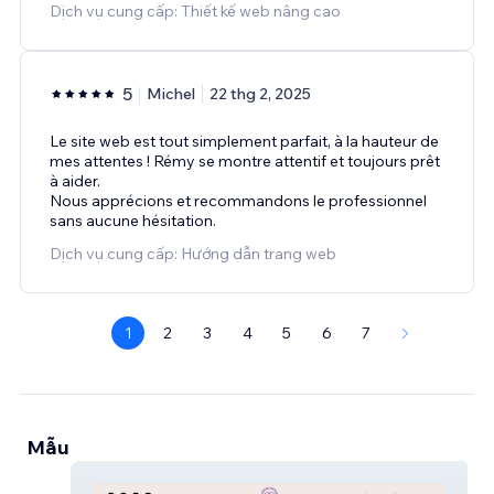
Dịch vụ cung cấp: Thiết kế web nâng cao
5
Michel
22 thg 2, 2025
Le site web est tout simplement parfait, à la hauteur de
mes attentes ! Rémy se montre attentif et toujours prêt
à aider.
Nous apprécions et recommandons le professionnel
sans aucune hésitation.
Dịch vụ cung cấp: Hướng dẫn trang web
1
2
3
4
5
6
7
Mẫu