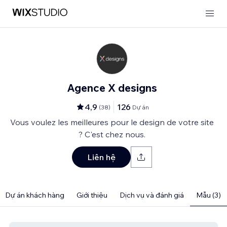
Agence X designs
4,9
126
(
38
)
Dự án
Vous voulez les meilleures pour le design de votre site
? C'est chez nous.
Liên hệ
Dự án khách hàng
Giới thiệu
Dịch vụ và đánh giá
Mẫu (3)