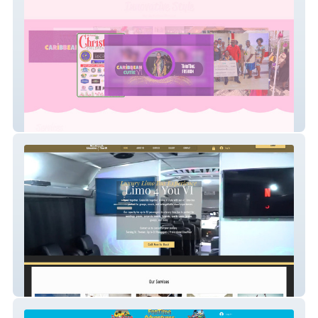
CaribbeanCutie
Limo 4 You VI, LLC.