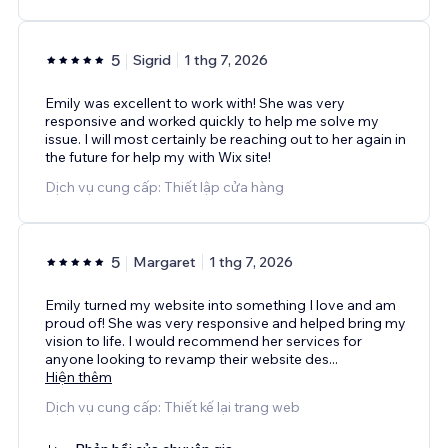
5
Sigrid
1 thg 7, 2026
Emily was excellent to work with! She was very
responsive and worked quickly to help me solve my
issue. I will most certainly be reaching out to her again in
the future for help my with Wix site!
Dịch vụ cung cấp: Thiết lập cửa hàng
5
Margaret
1 thg 7, 2026
Emily turned my website into something I love and am
proud of! She was very responsive and helped bring my
vision to life. I would recommend her services for
anyone looking to revamp their website des
...
Hiện thêm
Dịch vụ cung cấp: Thiết kế lại trang web