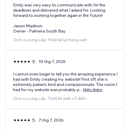
Emily was very easy to communicate with, hit the
deadlines and delivered what I asked for. Looking
forward to working together again in the Future!
Jason Madison
Owner - Palmera South Bay
Dịch vụ cung cấp: Thiết kế lại trang web
5
10 thg 7, 2026
I cannot even begin to tell you the amazing experience I
had with Emily creating my website! First off, she is
extremely patient, kind and compassionate. The vision I
had for my website was probably p
...
Hiện thêm
Dịch vụ cung cấp: Thiết kế web cổ điển
5
7 thg 7, 2026