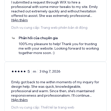
I submitted a request through WIX to hire a
professional with some minor tweaks to my site. Emily
reached out extremely quickly and without hesitation
offered to assist. She was extremely professional
...
Hiện thêm
Dịch vụ cung cấp: Trang web phiên bản di động
Phản hồi của chuyên gia
100% my pleasure to help! Thank you for trusting
me with your website. Looking forward to working
together more soon. :)
5
m
3 thg 7, 2026
Emily got back to me within moments of my inquiry for
design help. She was quick, knowledgeable,
professional and warm. Since then, she's maintained
responsiveness and professionalism. I'll continue
...
Hiện thêm
Dịch vụ cung cấp: Thiết kế lại trang web