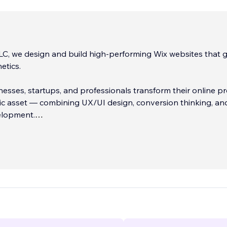
LC, we design and build high-performing Wix websites that 
etics.
esses, startups, and professionals transform their online p
gic asset — combining UX/UI design, conversion thinking, an
elopment.
clients worldwide, adapting to different markets, audiences,
s.
...