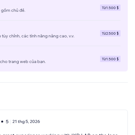
Từ
1.500 $
 gồm chủ đề.
Từ
2.500 $
tùy chỉnh, các tính năng nâng cao, v.v.
Từ
1.500 $
 cho trang web của bạn.
5
21 thg 5, 2026