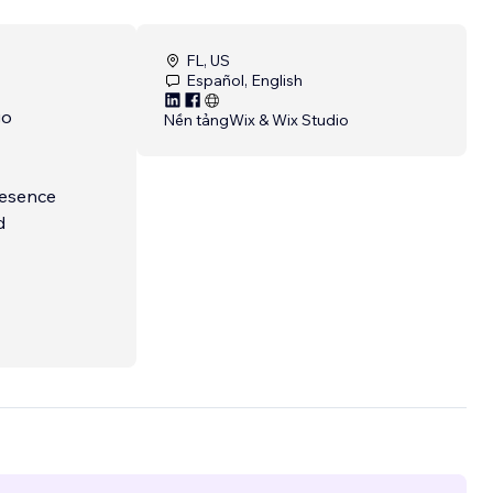
FL, US
Español, English
go
Nền tảng
Wix & Wix Studio
resence
d
 and