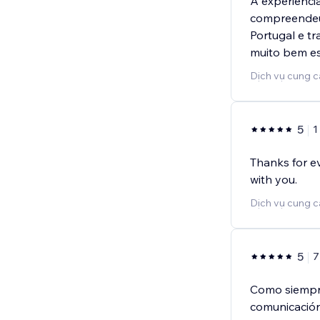
A experiênci
compreendeu 
Portugal e t
muito bem es
Dịch vụ cung c
5
1
Thanks for ev
with you.
Dịch vụ cung c
5
7
Como siempre
comunicación