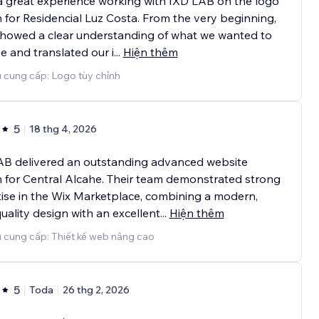
a great experience working with IXD LAB on the logo
 for Residencial Luz Costa. From the very beginning,
showed a clear understanding of what we wanted to
e and translated our i
...
Hiện thêm
 cung cấp: Logo tùy chỉnh
5
18 thg 4, 2026
AB delivered an outstanding advanced website
 for Central Alcahe. Their team demonstrated strong
ise in the Wix Marketplace, combining a modern,
uality design with an excellent
...
Hiện thêm
 cung cấp: Thiết kế web nâng cao
5
Toda
26 thg 2, 2026