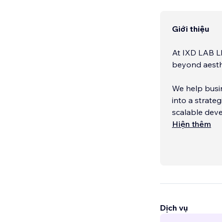
Giới thiệu
At IXD LAB L
beyond aesth
We help busin
into a strate
scalable dev
Hiện thêm
We work with 
business goal
Dịch vụ