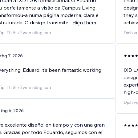
a com a IXD LAB foi excecional. O Eduardo
I had 
perfeitamente a visão da Campus Living
design
ransformou-a numa página moderna, clara e
they 
truturada. O design transmite
...
Hiện thêm
achiev
ấp: Thiết kế web nâng cao
Dịch vụ
 thg 7, 2026
erything, Eduard; it’s been fantastic working
IXD L
design
expert
ấp: Thiết kế web nâng cao
high‑q
Dịch vụ
 thg 6, 2026
 excelente diseño, en tiempo y con una gran
. Gracias por todo Eduardo, seguimos con el