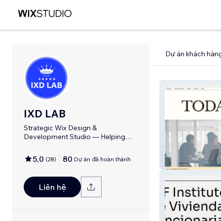
Dự án khách hàn
IXD LAB
Strategic Wix Design &
Development Studio — Helping
Brands Grow Online 🚀
5,0
80
(
28
)
Dự án đã hoàn thành
Toda Gestión
Liên hệ