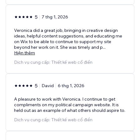
5
7 thg 1, 2026
Veronica did a great job, bringing in creative design
ideas, helpful content suggestions, and educating me
on Wix to be able to continue to support my site
beyond her work on it. She was timely and p
...
Hiện thêm
Dịch vụ cung cấp: Thiết kế web cổ điển
5
David
6 thg 1, 2026
A pleasure to work with Veronica. I continue to get
compliments on my political campaign website. It is
held out as an example of what others should aspire to.
Dịch vụ cung cấp: Thiết kế web cổ điển