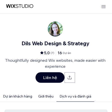
Dils Web Design & Strategy
5,0
16
(
7
)
Dự án
Thoughtfully designed Wix websites, made easier with
experience
Liên hệ
Dự án khách hàng
Giới thiệu
Dịch vụ và đánh giá