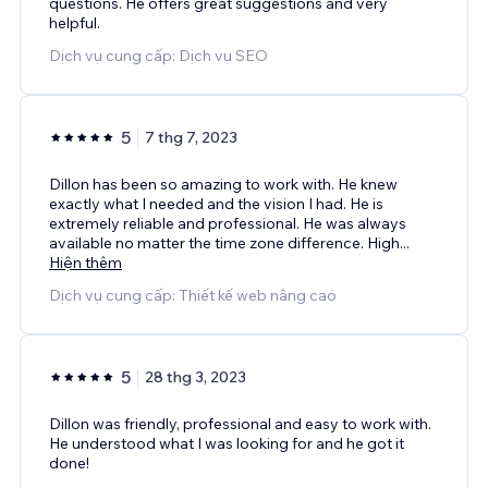
questions. He offers great suggestions and very
helpful.
Dịch vụ cung cấp: Dịch vụ SEO
5
7 thg 7, 2023
Dillon has been so amazing to work with. He knew
exactly what I needed and the vision I had. He is
extremely reliable and professional. He was always
available no matter the time zone difference. High
...
Hiện thêm
Dịch vụ cung cấp: Thiết kế web nâng cao
5
28 thg 3, 2023
Dillon was friendly, professional and easy to work with.
He understood what I was looking for and he got it
done!