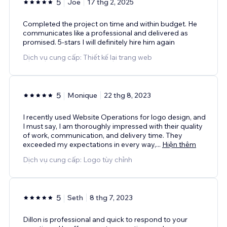
5
Joe
17 thg 2, 2025
Completed the project on time and within budget. He
communicates like a professional and delivered as
promised. 5-stars I will definitely hire him again
Dịch vụ cung cấp: Thiết kế lại trang web
5
Monique
22 thg 8, 2023
I recently used Website Operations for logo design, and
I must say, I am thoroughly impressed with their quality
of work, communication, and delivery time. They
exceeded my expectations in every way,
...
Hiện thêm
Dịch vụ cung cấp: Logo tùy chỉnh
5
Seth
8 thg 7, 2023
Dillon is professional and quick to respond to your