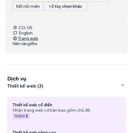
Kết nối miền
+2 tùy chọn khác
CO, US
English
Trang web
Nền tảng
Wix
Dịch vụ
Thiết kế web (3)
Thiết kế web cổ điển
Nhận trang web cơ bản bao gồm chủ đề.
Từ
200 $
Thiết kế web nâng cao