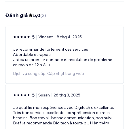
Đánh giá
5,0
(
2
)
5
Vincent
8 thg 4, 2025
Je recommande fortement ces services
Abordable et rapide
Jai eu un premier contacte et resolution de probleme
en moin de 12 h A++
Dịch vụ cung cấp: Cập nhật trang web
5
Susan
26 thg 3, 2025
Je qualifie mon expérience avec Digitech d'excellente.
Très bon service, excellente compréhension de mes
besoins. Bon travail, bonne communication, bon suivi.
Bref, je recommande Digitech à toute p
...
Hiện thêm