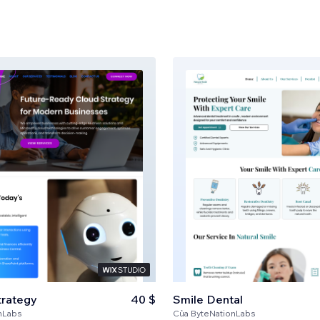
trategy
40 $
Smile Dental
nLabs
Của
ByteNationLabs