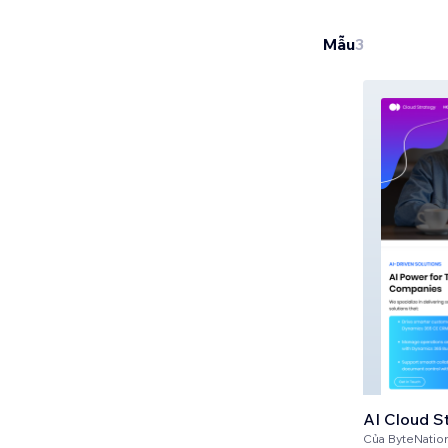
Mẫu
3
AI Cloud S
Của
ByteNatio