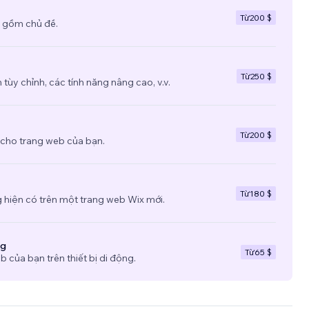
Từ
200 $
 gồm chủ đề.
Từ
250 $
tùy chỉnh, các tính năng nâng cao, v.v.
Từ
200 $
 cho trang web của bạn.
Từ
180 $
 hiện có trên một trang web Wix mới.
ng
Từ
65 $
b của bạn trên thiết bị di động.