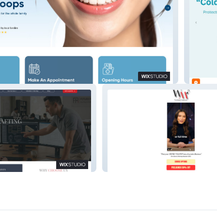
tal
Lumea 
Working Musician