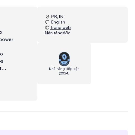
PB, IN
English
Trang web
ix
Nền tảng
Wix
mpower
to
ps
t
Khả năng tiếp cận
(
2024
)
he