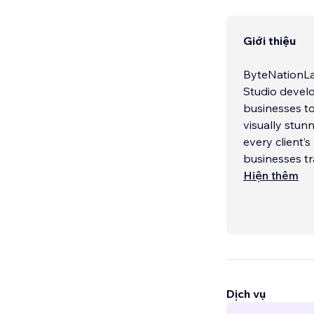
Giới thiệu
ByteNationLab
Studio devel
businesses to
visually stun
every client’
businesses tr
technology, a
Hiện thêm
most trusted 
Our Core Ser
- Wix Studio
- Custom Wix
Dịch vụ