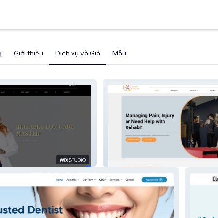
g
Giới thiệu
Dịch vụ và Giá
Mẫu
Questphysio