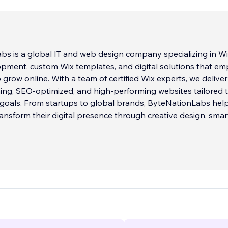
s is a global IT and web design company specializing in W
opment, custom Wix templates, and digital solutions that e
 grow online. With a team of certified Wix experts, we deliver
ning, SEO-optimized, and high-performing websites tailored 
s goals. From startups to global brands, ByteNationLabs hel
ansform their digital presence through creative design, smar
nd seamless user experiences. Build your next project with t
Wix Studio experts and take your brand to the next level.
vices
 Web Design
 Templates
...