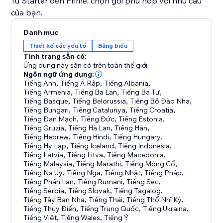
Từ Starter đến Prime, chọn gói phù hợp với nhu cầu
của bạn.
Danh mục
Thiết kế các yếu tố
Bảng biểu
Tình trạng sẵn có:
Ứng dụng này sẵn có trên toàn thế giới.
Ngôn ngữ ứng dụng:
Tiếng Anh
,
Tiếng Ả Rập
,
Tiếng Albania
,
Tiếng Armenia
,
Tiếng Ba Lan
,
Tiếng Ba Tư
,
Tiếng Basque
,
Tiếng Belorussia
,
Tiếng Bồ Đào Nha
,
Tiếng Bungari
,
Tiếng Catalunya
,
Tiếng Croatia
,
Tiếng Đan Mạch
,
Tiếng Đức
,
Tiếng Estonia
,
Tiếng Gruzia
,
Tiếng Hà Lan
,
Tiếng Hàn
,
Tiếng Hebrew
,
Tiếng Hindi
,
Tiếng Hungary
,
Tiếng Hy Lạp
,
Tiếng Iceland
,
Tiếng Indonesia
,
Tiếng Latvia
,
Tiếng Litva
,
Tiếng Macedonia
,
Tiếng Malaysia
,
Tiếng Marathi
,
Tiếng Mông Cổ
,
Tiếng Na Uy
,
Tiếng Nga
,
Tiếng Nhật
,
Tiếng Pháp
,
Tiếng Phần Lan
,
Tiếng Rumani
,
Tiếng Séc
,
Tiếng Serbia
,
Tiếng Slovak
,
Tiếng Tagalog
,
Tiếng Tây Ban Nha
,
Tiếng Thái
,
Tiếng Thổ Nhĩ Kỳ
,
Tiếng Thụy Điển
,
Tiếng Trung Quốc
,
Tiếng Ukraina
,
Tiếng Việt
,
Tiếng Wales
,
Tiếng Ý