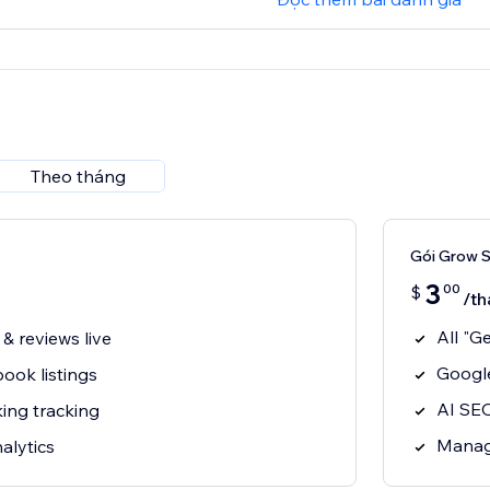
Theo tháng
Gói Grow 
3
00
$
/th
All "G
& reviews live
Google
ook listings
AI SEO
ing tracking
Manage
alytics