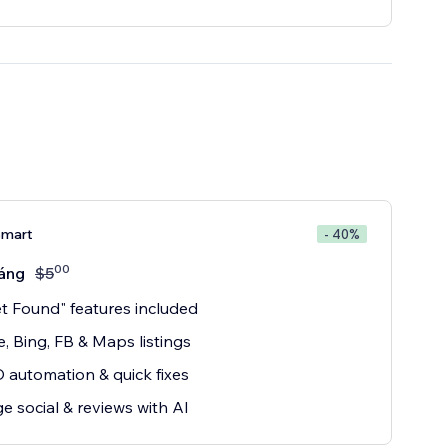
Smart
- 40%
00
áng
$
5
et Found" features included
, Bing, FB & Maps listings
 automation & quick fixes
 social & reviews with AI