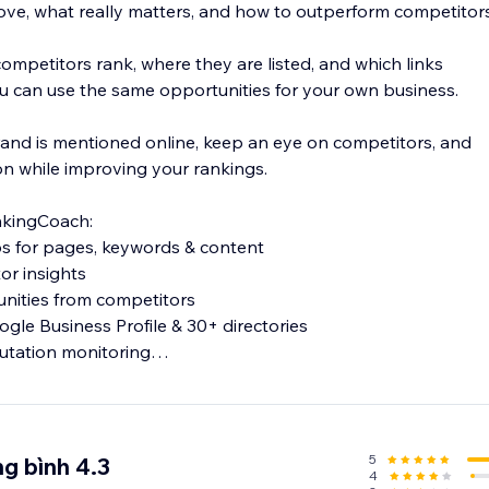
ove, what really matters, and how to outperform competitors
ompetitors rank, where they are listed, and which links
 can use the same opportunities for your own business.
and is mentioned online, keep an eye on competitors, and
on while improving your rankings.
nkingCoach:
ps for pages, keywords & content
or insights
tunities from competitors
oogle Business Profile & 30+ directories
putation monitoring
uggestions
d to your website and goals—so you always know what to do
5
g bình 4.3
4