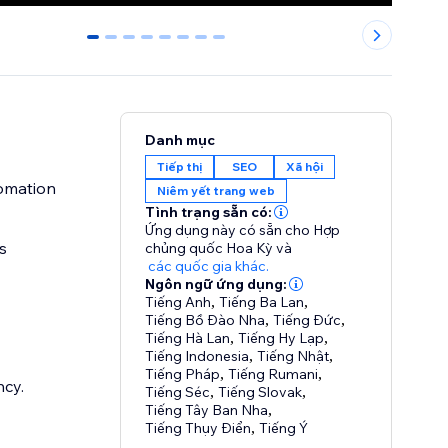
0
1
2
3
4
5
6
7
Danh mục
Tiếp thị
SEO
Xã hội
tomation
Niêm yết trang web
Tình trạng sẵn có:
Ứng dụng này có sẵn cho Hợp
s
chủng quốc Hoa Kỳ
và
các quốc gia khác.
Ngôn ngữ ứng dụng:
Tiếng Anh
,
Tiếng Ba Lan
,
Tiếng Bồ Đào Nha
,
Tiếng Đức
,
Tiếng Hà Lan
,
Tiếng Hy Lạp
,
Tiếng Indonesia
,
Tiếng Nhật
,
Tiếng Pháp
,
Tiếng Rumani
,
cy.
Tiếng Séc
,
Tiếng Slovak
,
Tiếng Tây Ban Nha
,
Tiếng Thụy Điển
,
Tiếng Ý