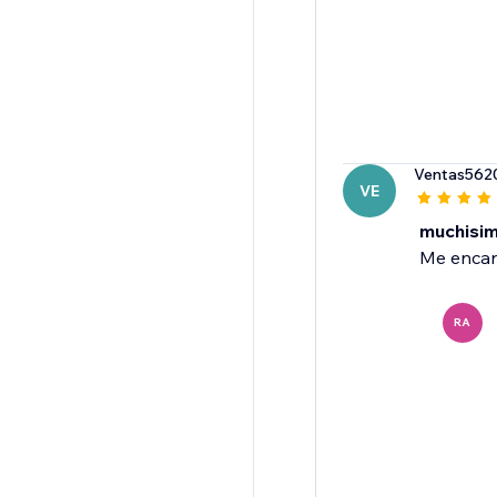
Ventas562
VE
muchisi
Me encan
RA