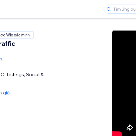
ợc Wix xác minh
affic
h
, Listings, Social &
h giá