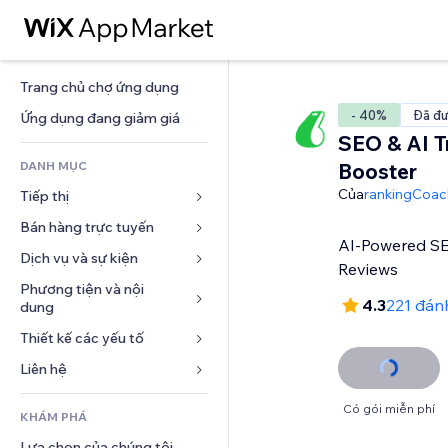
Trang chủ chợ ứng dụng
- 40%
Đã đư
Ứng dụng đang giảm giá
SEO & AI Tr
DANH MỤC
Booster
Của
rankingCoac
Tiếp thị
Bán hàng trực tuyến
Quảng cáo
AI-Powered SEO
Di động
Dịch vụ và sự kiện
Ứng dụng cho Cửa hàng
Reviews
Phân tích
Vận chuyển và Giao hàng
Phương tiện và nội 
Khách sạn
4.3
221 đán
dung
Xã hội
Nút bán hàng
Sự kiện
Thiết kế các yếu tố
Bộ sưu tập ảnh
SEO
Khóa học trực tuyến
Nhà hàng
Âm nhạc
Tương tác
Bản đồ và dẫn đường
Liên hệ 
In theo yêu cầu
Bất động sản
Tệp phát thanh
Niêm yết trang web
Quyền riêng tư và bảo mật
Kế toán
Mẫu
Đặt dịch vụ
Có gói miễn phí
KHÁM PHÁ
Nhiếp ảnh
Email
Đồng hồ
Phiếu giảm giá và khách hàng 
Blog
trung thành
Lựa chọn của chúng tôi