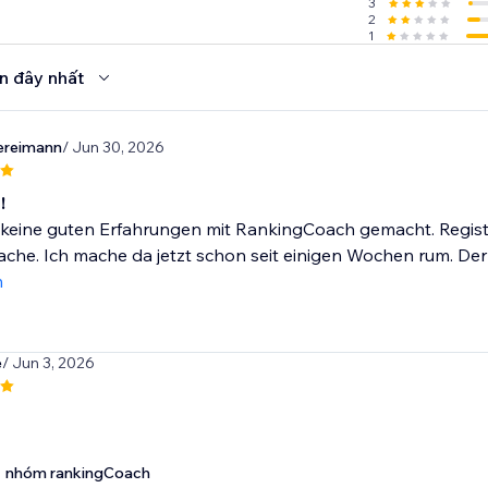
3
 small businesses worldwide.
2
1
n đây nhất
ereimann
/ Jun 30, 2026
!
keine guten Erfahrungen mit RankingCoach gemacht. Registrie
che. Ich mache da jetzt schon seit einigen Wochen rum. Der 
m
e
/ Jun 3, 2026
nhóm rankingCoach