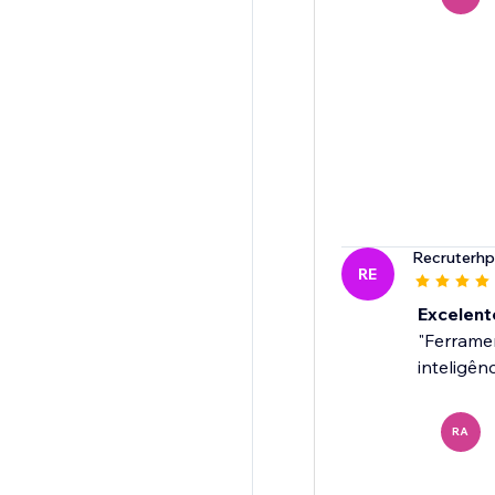
Recruterhp
RE
Excelent
"Ferramen
inteligên
RA