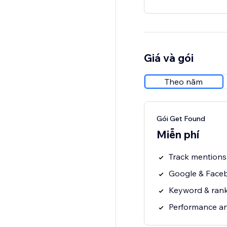
Giá và gói
Theo năm
Gói Get Found
Miễn phí
Track mentions 
Google & Faceb
Keyword & rank
Performance an