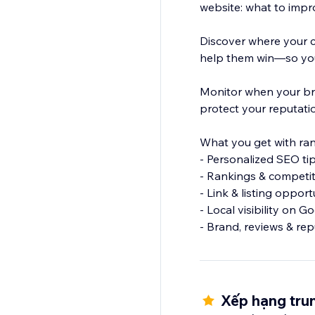
website: what to impr
Discover where your c
help them win—so you
Monitor when your br
protect your reputati
What you get with ra
- Personalized SEO ti
- Rankings & competit
- Link & listing oppor
- Local visibility on G
- Brand, reviews & re
- Smart social post s
Everything is tailore
next.
Xếp hạng trun