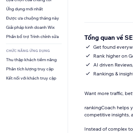
Video
Hội thoại
Mẫu trang
Thăm dò ý kiến
Giải pháp kho bãi
Ứng dụng mới nhất
PDF
Hiệu ứng hình ảnh
Trò chuyện
Giao hàng bỏ qua khâu vận 
Chia sẻ tệp
Được ưa chuộng tháng này
Nút và menu
chuyển
Bình luận
Tin tức
Biểu ngữ và Huy hiệu
Giải pháp kinh doanh Wix
Định giá và gói đăng ký
Điện thoại
Dịch vụ nội dung
Máy tính
Gọi vốn cộng đồng
Cộng đồng
Tổng quan về SE
Phần bổ trợ Trình chỉnh sửa
Hiệu ứng văn bản
Tìm kiếm
Đồ ăn và thức uống
Đánh giá và chứng thực
Get found everywh
CHỨC NĂNG ỨNG DỤNG
Thời tiết
Quản lý quan hệ khách hàng
Rank higher on Go
Thu thập khách tiềm năng
Bảng biểu
AI driven Reviews,
Phân tích lượng truy cập
Rankings & insigh
Kết nối với khách truy cập
Want more traffic, be
rankingCoach helps yo
competitive insights
Instead of complex to