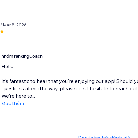
/ Mar 8, 2026
nhóm rankingCoach
Hello!
It's fantastic to hear that you're enjoying our app! Should 
questions along the way, please don't hesitate to reach o
We're here to...
Đọc thêm
Đọc thêm bài đánh giá