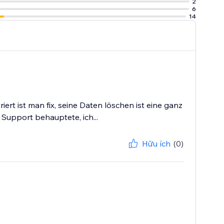
2
6
14
rt ist man fix, seine Daten löschen ist eine ganz
Support behauptete, ich...
Hữu ích
(0)