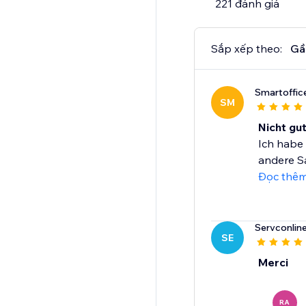
221 đánh giá
Trusted by millions of
Sắp xếp theo:
Gầ
Smartoffic
SM
Nicht gut
Ich habe 
andere Sa
Đọc thê
Servconlin
SE
Merci
RA