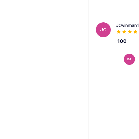
Jcwinman1
JC
100
RA