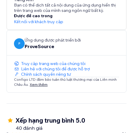
What's Social Proof?
Bạn có thể dịch tất cả nội dung của ứng dụng hiển thị
If you ever booked a hotel online because it was hot
trên trang web của mình sang ngôn ngữ bất kỳ.
selling and you didn’t want to miss, you've been
Được đề cao trong
affected by social proof.
Kết nối với khách truy cập
Social proof is a term associated with “Fear Of Missing
Out” - FOMO and the “herd effect”.
Ứng dụng được phát triển bởi
P
ProveSource
Truy cập trang web của chúng tôi
Liên hệ với chúng tôi để được hỗ trợ
Chính sách quyền riêng tư
Configo LTD đảm bảo tuân thủ luật thương mại của Liên minh
Châu Âu.
Xem thêm
Xếp hạng trung bình 5.0
40 đánh giá