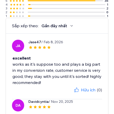
5
36
4
1
3
2
2
0
1
1
Sắp xếp theo:
Gần đây nhất
Jase47
/ Feb 8, 2026
JA
excellent
works as it's suppose too and plays a big part
in my conversion rate, customer service is very
good, they stay with you until it's sorted! highly
recommended!
Hữu ích
(0)
Davidcyntia
/ Nov 20, 2025
DA