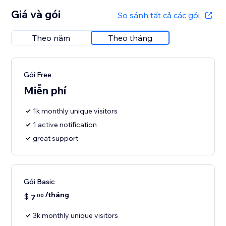
Giá và gói
So sánh tất cả các gói
Theo năm
Theo tháng
Gói Free
Miễn phí
1k monthly unique visitors
1 active notification
great support
Gói Basic
/tháng
$
7
00
3k monthly unique visitors