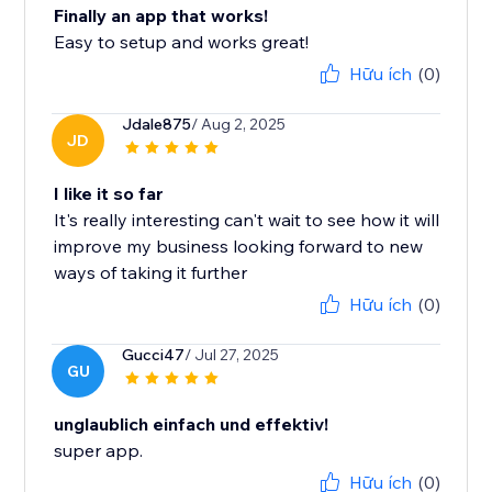
Finally an app that works!
Easy to setup and works great!
Hữu ích
(0)
Jdale875
/ Aug 2, 2025
JD
I like it so far
It's really interesting can't wait to see how it will
improve my business looking forward to new
ways of taking it further
Hữu ích
(0)
Gucci47
/ Jul 27, 2025
GU
unglaublich einfach und effektiv!
super app.
Hữu ích
(0)