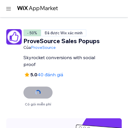
- 50%
Đã được Wix xác minh
ProveSource Sales Popups
Của
ProveSource
Skyrocket conversions with social
proof
5.0
40 đánh giá
Có gói miễn phí