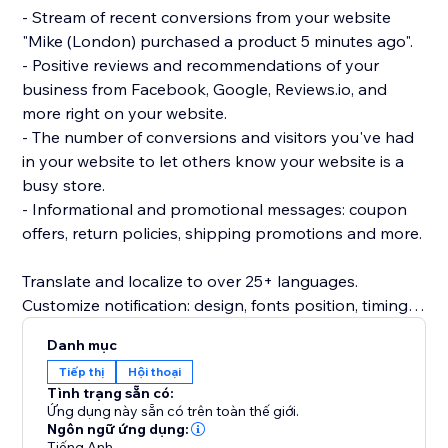
- Stream of recent conversions from your website
"Mike (London) purchased a product 5 minutes ago".
- Positive reviews and recommendations of your
business from Facebook, Google, Reviews.io, and
more right on your website.
- The number of conversions and visitors you've had
in your website to let others know your website is a
busy store.
- Informational and promotional messages: coupon
offers, return policies, shipping promotions and more.
Translate and localize to over 25+ languages.
Customize notification: design, fonts position, timing
rules, images, colors and more.
Danh mục
Beautifully designed and mobile friendly.
Tiếp thị
Hội thoại
Inline embedded social proof trust signals directly on
Tình trạng sẵn có:
product page (PDP) or as a popup notification.
Ứng dụng này sẵn có trên toàn thế giới.
Ngôn ngữ ứng dụng:
Tiếng Anh