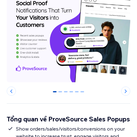
0
1
2
3
4
5
Tổng quan về ProveSource Sales Popups
Show orders/sales/visitors/conversions on your
website to increase trust, engage visitors and