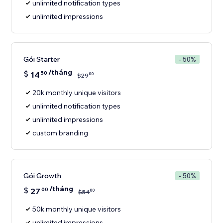
unlimited notification types
unlimited impressions
Gói Starter
- 50%
/tháng
$
14
50
00
$
29
20k monthly unique visitors
unlimited notification types
unlimited impressions
custom branding
Gói Growth
- 50%
/tháng
$
27
00
00
$
54
50k monthly unique visitors
unlimited impressions