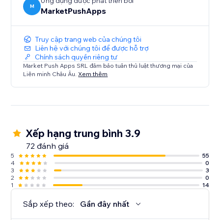
Ứng dụng được phát triển bởi
M
MarketPushApps
Truy cập trang web của chúng tôi
Liên hệ với chúng tôi để được hỗ trợ
Chính sách quyền riêng tư
Market Push Apps SRL đảm bảo tuân thủ luật thương mại của
Liên minh Châu Âu.
Xem thêm
Xếp hạng trung bình 3.9
72 đánh giá
5
55
4
0
3
3
2
0
1
14
Sắp xếp theo:
Gần đây nhất