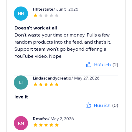
Hhtestsite
/ Jun 5, 2026
HH
Doesn't work at all
Don't waste your time or money. Pulls a few
random products into the feed, and that's it.
Support team won't go beyond offering a
YouTube video. Nope.
Hữu ích
(2)
Lindascandycreatio
/ May 27, 2026
LI
love it
Hữu ích
(0)
Rmafro
/ May 2, 2026
RM