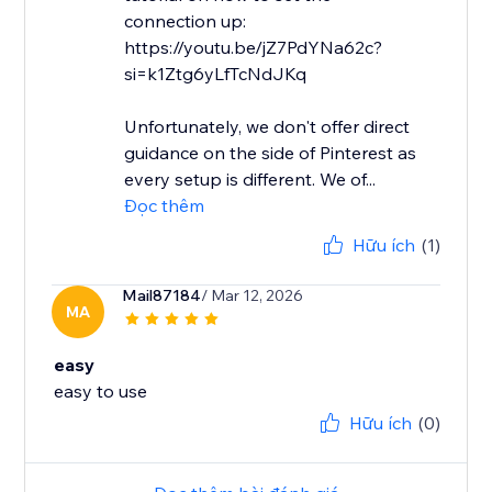
connection up:
https://youtu.be/jZ7PdYNa62c?
si=k1Ztg6yLfTcNdJKq
Unfortunately, we don't offer direct
guidance on the side of Pinterest as
every setup is different. We of...
Đọc thêm
Hữu ích
(1)
Mail87184
/ Mar 12, 2026
MA
easy
easy to use
Hữu ích
(0)