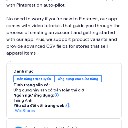
with Pinterest on auto-pilot.
No need to worry if you're new to Pinterest, our app
comes with video tutorials that guide you through the
process of creating an account and getting started
with our app. Plus, we support product variants and
provide advanced CSV fields for stores that sell
apparel items.
With our app, you can easily expand your store's
Danh mục
reach and grow your customer base with the power
Bán hàng trực tuyến
Ứng dụng cho Cửa hàng
of Pinterest. Try it out today and see your products
Tình trạng sẵn có:
appear as Pins on Pinterest.
Ứng dụng này sẵn có trên toàn thế giới.
Ngôn ngữ ứng dụng:
Tiếng Anh
Yêu cầu đối với trang web:
-
Wix Stores