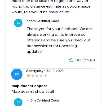
more than one location to get a one way or
round trip distance estimate as google maps
would, this would be really helpful.
nhóm Certified Code
CE
Thank you for your feedback! We are
always working on to improve our
offerings and be sure you check out
our newsletter for upcoming
updates!
Hữu ích
(0)
Scottyriley
/ Jul 11, 2025
SC
map doesnt appear
Map doesn't show at all
nhóm Certified Code
CE