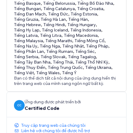
Tiếng Basque
,
Tiếng Belorussia
,
Tiếng Bồ Đào Nha
,
Tiếng Bungari
,
Tiếng Catalunya
,
Tiếng Croatia
,
Tiếng Đan Mạch
,
Tiếng Đức
,
Tiếng Estonia
,
Tiếng Gruzia
,
Tiếng Hà Lan
,
Tiếng Hàn
,
Tiếng Hebrew
,
Tiếng Hindi
,
Tiếng Hungary
,
Tiếng Hy Lạp
,
Tiếng Iceland
,
Tiếng Indonesia
,
Tiếng Latvia
,
Tiếng Litva
,
Tiếng Macedonia
,
Tiếng Malaysia
,
Tiếng Marathi
,
Tiếng Mông Cổ
,
Tiếng Na Uy
,
Tiếng Nga
,
Tiếng Nhật
,
Tiếng Pháp
,
Tiếng Phần Lan
,
Tiếng Rumani
,
Tiếng Séc
,
Tiếng Serbia
,
Tiếng Slovak
,
Tiếng Tagalog
,
Tiếng Tây Ban Nha
,
Tiếng Thái
,
Tiếng Thổ Nhĩ Kỳ
,
Tiếng Thụy Điển
,
Tiếng Trung Quốc
,
Tiếng Ukraina
,
Tiếng Việt
,
Tiếng Wales
,
Tiếng Ý
Bạn có thể dịch tất cả nội dung của ứng dụng hiển thị
trên trang web của mình sang ngôn ngữ bất kỳ.
Ứng dụng được phát triển bởi
CC
Certified Code
Truy cập trang web của chúng tôi
Liên hệ với chúng tôi để được hỗ trợ