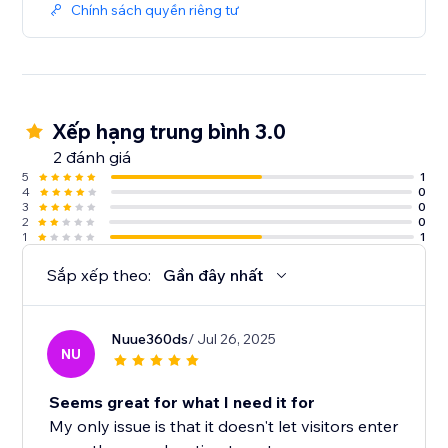
Chính sách quyền riêng tư
Xếp hạng trung bình 3.0
2 đánh giá
5
1
4
0
3
0
2
0
1
1
Sắp xếp theo:
Gần đây nhất
Nuue360ds
/ Jul 26, 2025
NU
Seems great for what I need it for
My only issue is that it doesn't let visitors enter