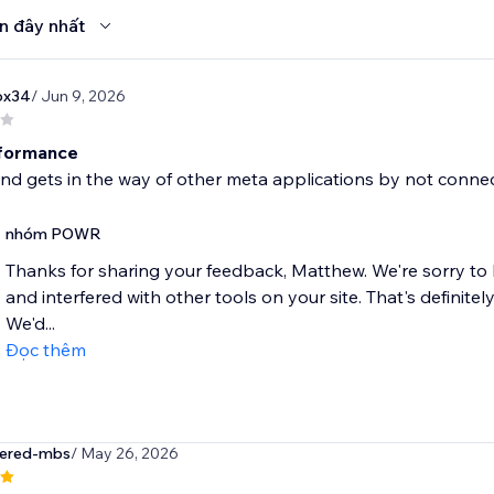
n đây nhất
ox34
/ Jun 9, 2026
rformance
and gets in the way of other meta applications by not conne
nhóm POWR
Thanks for sharing your feedback, Matthew. We're sorry to
and interfered with other tools on your site. That's definite
We'd...
Đọc thêm
tered-mbs
/ May 26, 2026