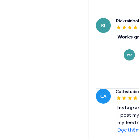
Rickrainbol
RI
Works gr
PO
Catbstudio
CA
Instagra
I post my
my feed o
Đọc thê