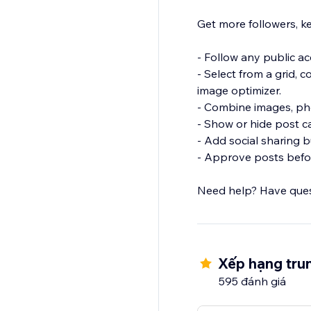
Get more followers, ke
- Follow any public a
- Select from a grid, 
image optimizer.
- Combine images, pho
- Show or hide post c
- Add social sharing b
- Approve posts befor
Need help? Have ques
Xếp hạng trun
595 đánh giá