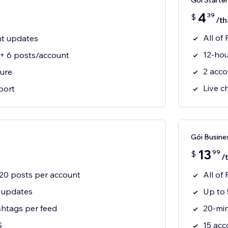
Gói Starter
4
39
$
/t
All of
nt updates
12-hou
 + 6 posts/account
2 acco
ure
Live c
port
Gói Busine
13
99
$
/
+ 20 posts per account
All of 
 updates
Up to 
htags per feed
20-mi
S
15 acc