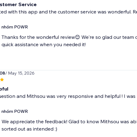
stomer Service
ted with this app and the customer service was wonderful. 
nhóm POWR
Thanks for the wonderful review😊 We're so glad our team 
quick assistance when you needed it!
008
/ May 15, 2026
pful
uestion and Mithsou was very responsive and helpful ! I was
nhóm POWR
We appreciate the feedback! Glad to know Mithsou was abl
sorted out as intended :)