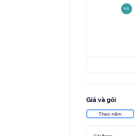
PO
Giá và gói
Theo năm