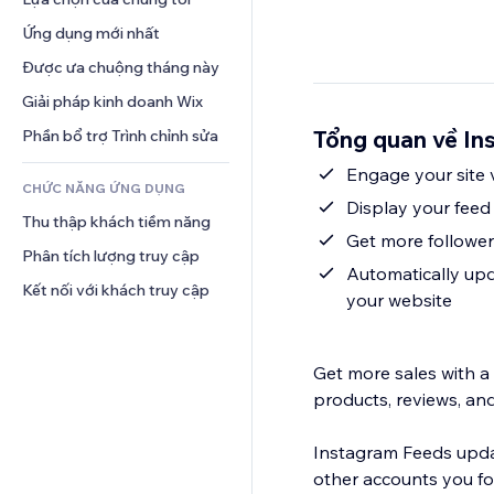
Video
Hội thoại
Mẫu trang
Thăm dò ý kiến
Giải pháp kho bãi
Ứng dụng mới nhất
PDF
Hiệu ứng hình ảnh
Trò chuyện
Giao hàng bỏ qua khâu vận 
Chia sẻ tệp
Được ưa chuộng tháng này
Nút và menu
chuyển
Bình luận
Tin tức
Biểu ngữ và Huy hiệu
Giải pháp kinh doanh Wix
Định giá và gói đăng ký
Điện thoại
Dịch vụ nội dung
Máy tính
Gọi vốn cộng đồng
Cộng đồng
Tổng quan về In
Phần bổ trợ Trình chỉnh sửa
Hiệu ứng văn bản
Tìm kiếm
Đồ ăn và thức uống
Đánh giá và chứng thực
Engage your site 
CHỨC NĂNG ỨNG DỤNG
Thời tiết
Quản lý quan hệ khách hàng
Display your feed 
Thu thập khách tiềm năng
Bảng biểu
Get more follower
Phân tích lượng truy cập
Automatically upd
Kết nối với khách truy cập
your website
Get more sales with a
products, reviews, an
Instagram Feeds updat
other accounts you fo