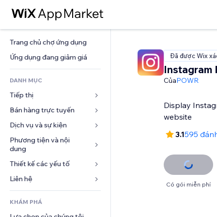
Trang chủ chợ ứng dụng
Đã được Wix xá
Ứng dụng đang giảm giá
Instagram 
Của
POWR
DANH MỤC
Tiếp thị
Display Instag
Bán hàng trực tuyến
Quảng cáo
website
Di động
Dịch vụ và sự kiện
Ứng dụng cho Cửa hàng
3.1
595 đánh
Phân tích
Vận chuyển và Giao hàng
Phương tiện và nội 
Khách sạn
dung
Xã hội
Nút bán hàng
Sự kiện
Thiết kế các yếu tố
Bộ sưu tập ảnh
SEO
Khóa học trực tuyến
Nhà hàng
Âm nhạc
Tương tác
Bản đồ và dẫn đường
Liên hệ 
In theo yêu cầu
Bất động sản
Có gói miễn phí
Tệp phát thanh
Niêm yết trang web
Quyền riêng tư và bảo mật
Kế toán
Mẫu
Đặt dịch vụ
KHÁM PHÁ
Nhiếp ảnh
Email
Đồng hồ
Phiếu giảm giá và khách hàng 
Blog
trung thành
Lựa chọn của chúng tôi