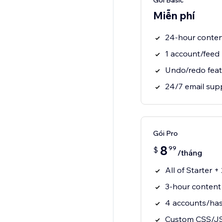
Gói Basic
Miễn phí
24-hour conte
1 account/feed
Undo/redo feat
24/7 email sup
Gói Pro
8
99
$
/tháng
All of Starter 
3-hour content
4 accounts/has
Custom CSS/J