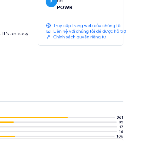
bởi
P
POWR
Truy cập trang web của chúng tôi
Liên hệ với chúng tôi để được hỗ trợ
 It's an easy
Chính sách quyền riêng tư
361
95
17
16
106