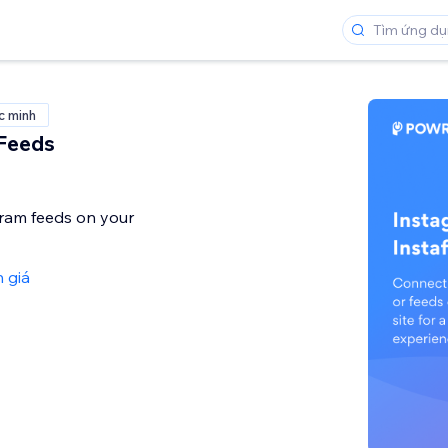
c minh
Feeds
ram feeds on your
 giá