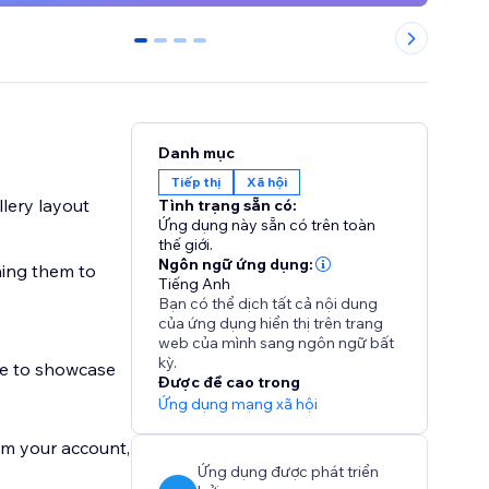
0
1
2
3
Danh mục
Tiếp thị
Xã hội
llery layout
Tình trạng sẵn có:
Ứng dụng này sẵn có trên toàn
thế giới.
Ngôn ngữ ứng dụng:
hing them to
Tiếng Anh
Bạn có thể dịch tất cả nội dung
của ứng dụng hiển thị trên trang
web của mình sang ngôn ngữ bất
kỳ.
te to showcase
Được đề cao trong
Ứng dụng mạng xã hội
om your account,
Ứng dụng được phát triển