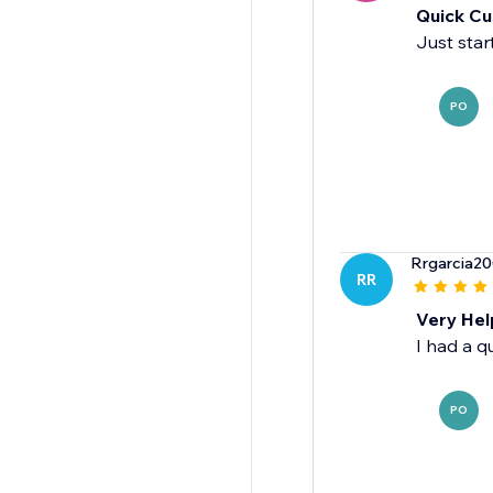
Quick Cu
Just star
PO
Rrgarcia2
RR
Very Hel
I had a q
PO