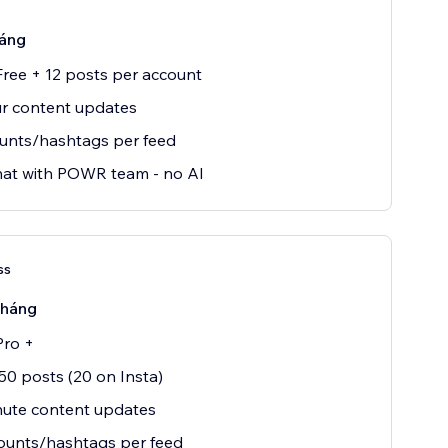
háng
 Free + 12 posts per account
r content updates
unts/hashtags per feed
hat with POWR team - no AI
ss
tháng
Pro +
50 posts (20 on Insta)
nute content updates
ounts/hashtags per feed