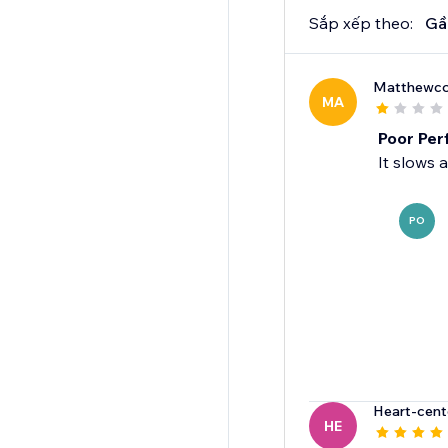
Sắp xếp theo:
Gầ
Matthewc
MA
Poor Pe
It slows 
PO
Heart-cen
HE